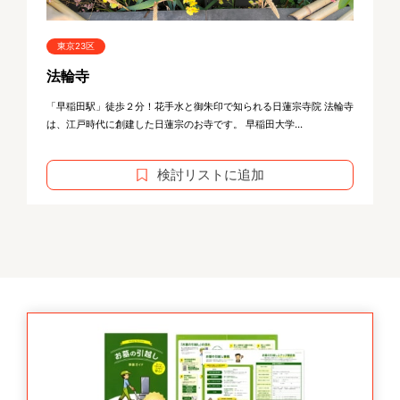
東京23区
法輪寺
「早稲田駅」徒歩２分！花手水と御朱印で知られる日蓮宗寺院 法輪寺
は、江戸時代に創建した日蓮宗のお寺です。 早稲田大学...
検討リストに追加