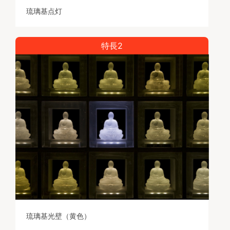
琉璃基点灯
特長2
琉璃基光壁（黄色）