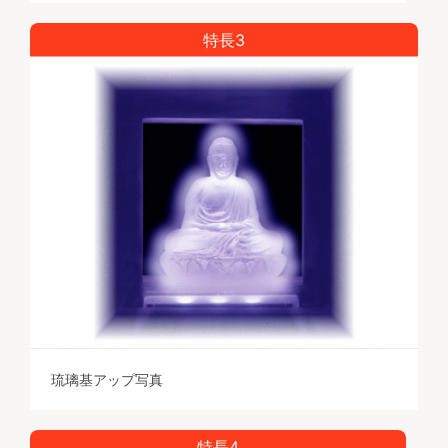
特長3
琉璃基アップ写真
特長4