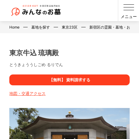
メニュー
Home
墓地を探す
東京23区
新宿区の霊園・墓地・お墓
東京牛込 琉璃殿
とうきょううしごめ るりでん
【無料】 資料請求する
地図・交通アクセス