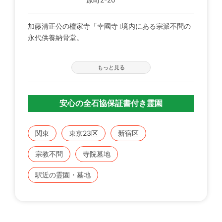
加藤清正公の檀家寺「幸國寺｣境内にある宗派不問の
永代供養納骨堂。
・管理料は生前のみの支払い。
もっと見る
・志納金には法名（戒名）の授与も含まれる。
・33回忌以降は琉璃殿内で合祀し、永代に亘り供養
する。
安心の全石協保証書付き霊園
都営大江戸線「牛込柳町」駅東口を出て徒歩2分。
大久保通りを少し入ると、新宿区天然記念物に指定さ
関東
東京23区
新宿区
れる樹齢500年の大銀杏が目印。
大都会の喧騒を忘れさせる静かな佇まいと光に包まれ
宗教不問
寺院墓地
た心地良い空間に出会えます。
駅近の霊園・墓地