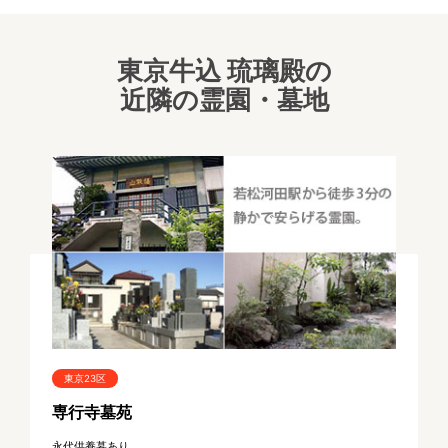
東京牛込 琉璃殿の
近隣の霊園・墓地
東京23区
専行寺墓苑
永代供養墓あり。...