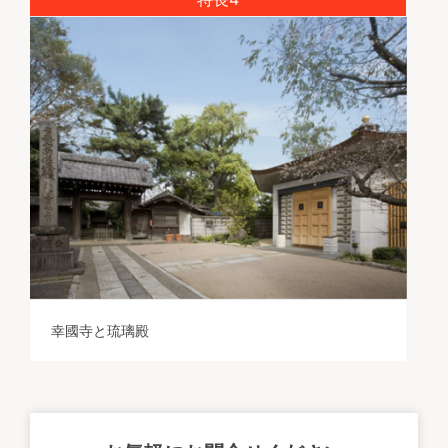
幸國寺と琉璃殿