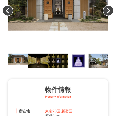
琉
物件情報
Property information
所在地
東京23区
新宿区
原町2-20