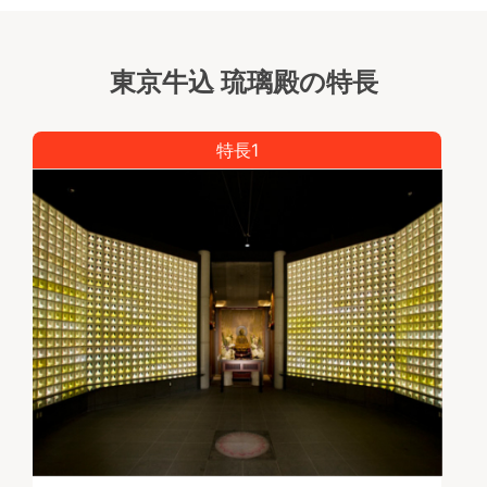
東京牛込 琉璃殿の特長
特長1