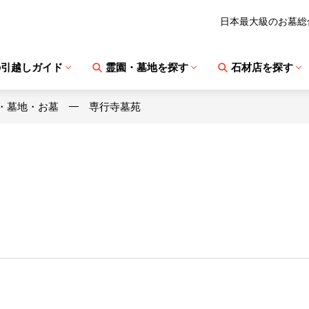
日本最大級のお墓総
の引越しガイド
霊園・墓地を探す
石材店を探す
・墓地・お墓
専行寺墓苑