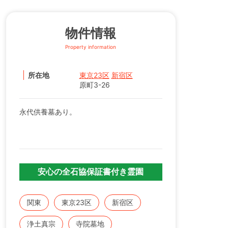
物件情報
Property information
所在地
東京23区
新宿区
原町3-26
永代供養墓あり。
安心の全石協保証書付き霊園
関東
東京23区
新宿区
浄土真宗
寺院墓地