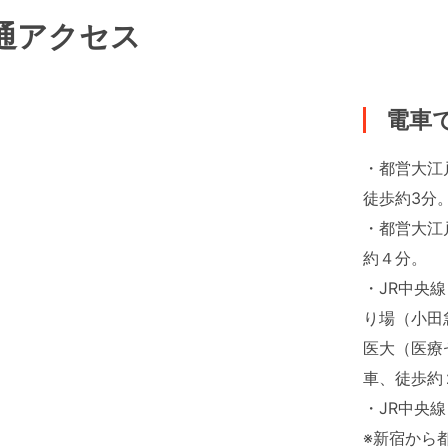
通アクセス
電車
・都営大江
徒歩約3分
・都営大江
約４分。
・JR中央
り場（小田
医大（医療
車、徒歩
・JR中央
※新宿から