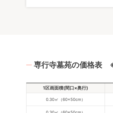
専行寺墓苑の価格表 
1区画面積(間口×奥行)
0.30㎡（60×50cm）
0.30㎡（60×50cm）