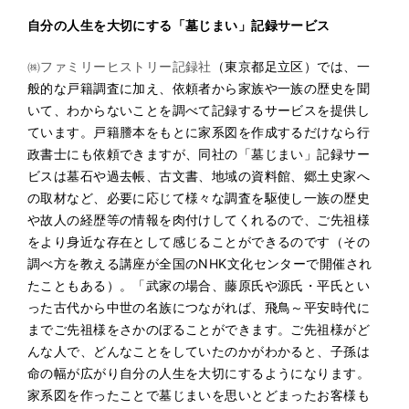
自分の人生を大切にする「墓じまい」記録サービス
㈱ファミリーヒストリー記録社
（東京都足立区）では、一
般的な戸籍調査に加え、依頼者から家族や一族の歴史を聞
いて、わからないことを調べて記録するサービスを提供し
ています。戸籍謄本をもとに家系図を作成するだけなら行
政書士にも依頼できますが、同社の「墓じまい」記録サー
ビスは墓石や過去帳、古文書、地域の資料館、郷土史家へ
の取材など、必要に応じて様々な調査を駆使し一族の歴史
や故人の経歴等の情報を肉付けしてくれるので、ご先祖様
をより身近な存在として感じることができるのです（その
調べ方を教える講座が全国のNHK文化センターで開催され
たこともある）。「武家の場合、藤原氏や源氏・平氏とい
った古代から中世の名族につながれば、飛鳥～平安時代に
までご先祖様をさかのぼることができます。ご先祖様がど
んな人で、どんなことをしていたのかがわかると、子孫は
命の幅が広がり自分の人生を大切にするようになります。
家系図を作ったことで墓じまいを思いとどまったお客様も