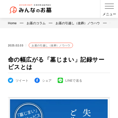
メニュー
Home
お墓のコラム
お墓の引越し（改葬）ノウハウ
命の
2025.02.03
お墓の引越し（改葬）ノウハウ
命の幅広がる「墓じまい」記録サー
ビスとは
ツイート
シェア
LINEで送る