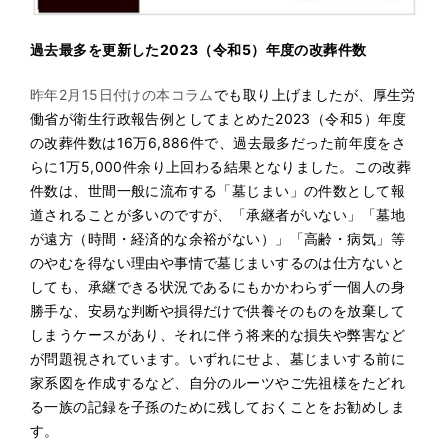
過去最多を更新した2023（令和5）年度の改葬件数
昨年2月15日付けの本コラム
でも取り上げましたが、厚生労
働省が衛生行政報告例としてまとめた2023（令和5）年度
の改葬件数は16万6,886件で、過去最多だった前年度をさ
らに1万5,000件余り上回わる結果となりました。この改葬
件数は、世間一般に流布する「墓じまい」の件数として報
道されることが多いのですが、「承継者がいない」「墓地
が遠方（時間・経済的な余裕がない）」「高齢・病気」等
のやむを得ない理由や事情で墓じまいするのは仕方ないと
しても、承継できる状況であるにもかかわらず一個人の身
勝手な、安易な判断や損得だけで供養そのものを放棄して
しまうケースがあり、それに伴う将来的な損失や弊害など
が問題視されています。いずれにせよ、墓じまいする前に
家系図を作成するなど、自分のルーツやご先祖様をたどれ
る一族の記録を子孫のために残しておくことをお勧めしま
す。