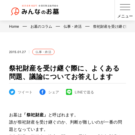
メニュー
Home
お墓のコラム
仏事・終活
祭祀財産を受け継ぐ際…
2015.01.27
仏事・終活
祭祀財産を受け継ぐ際に、よくある
問題、議論についてお答えします
ツイート
シェア
LINEで送る
お墓は
「祭祀財産」
と呼ばれます。
誰が祭祀財産を受け継ぐのか、判断が難しいのが一番の問
題となっています。