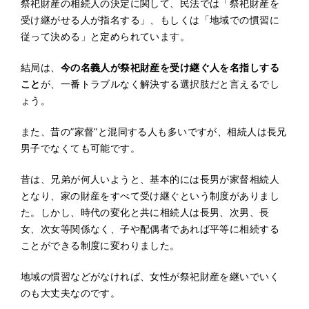
祭祀財産の相続人の決定に関して、民法では「祭祀財産を
受け継がせる人が指名する」、もしくは「地域での慣習に
従って決める」と定められています。
結局は、
今の名義人が祭祀財産を受け継ぐ人を名指しする
こと
が、一番トラブルなく解決する選択肢だと言えるでし
ょう。
また、昔の”家督”と混同する人も多いですが、相続人は長兄
男子でなくても可能です。
昔は、兄弟が何人いようと、基本的には長男が家督相続人
となり、家の財産をすべて受け継ぐという制度がありまし
た。しかし、時代の変化と共に相続人は長男、次男、長
女、次女等関係なく、子や配偶者であれば平等に相続する
ことができる制度に変わりました。
地域の慣習などがなければ、女性が祭祀財産を継いでいく
のも大丈夫なのです。