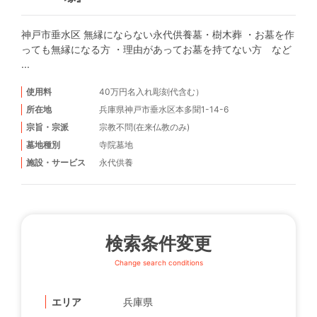
神戸市垂水区 無縁にならない永代供養墓・樹木葬 ・お墓を作
っても無縁になる方 ・理由があってお墓を持てない方 など
...
使用料
40万円名入れ彫刻代含む）
所在地
兵庫県神戸市垂水区本多聞1-14-6
宗旨・宗派
宗教不問(在来仏教のみ)
墓地種別
寺院墓地
施設・サービス
永代供養
検索条件変更
Change search conditions
エリア
兵庫県