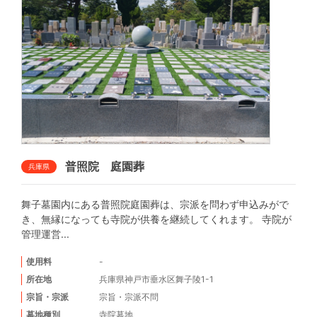
普照院 庭園葬
兵庫県
舞子墓園内にある普照院庭園葬は、宗派を問わず申込みがで
き、無縁になっても寺院が供養を継続してくれます。 寺院が
管理運営...
使用料
-
所在地
兵庫県神戸市垂水区舞子陵1-1
宗旨・宗派
宗旨・宗派不問
墓地種別
寺院墓地