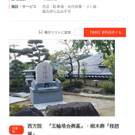
施設・サービス
売店
・
駐車場
・
永代供養
・
ゴミ箱
・
墓石持ち込み不可
検討リストに追加
【無料】資料請求する
西方院 『五輪塔合葬墓』・樹木葬『桜想
兵庫
県
塚』