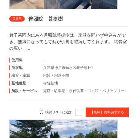
普照院 菩提樹
兵庫県
舞子墓園内にある普照院菩提樹は、宗派を問わず申込みがで
き、無縁になっても寺院が供養を継続してくれます。 納骨室
の広い、...
使用料
-
所在地
兵庫県神戸市垂水区舞子陵1-1
宗旨・宗派
宗旨・宗派不問
墓地種別
寺院墓地
施設・サービス
売店
・
駐車場
・
永代供養
・
ゴミ箱
・
バリアフリー
検討リストに追加
【無料】資料請求する