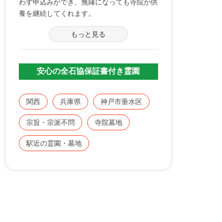
わず申込みができ、無縁になっても寺院が供
養を継続してくれます。
納骨室の広い、個別の永代供養墓
もっと見る
寺院が管理運営をしているため、墓所の管理
が行き届いています。
墓所前で、毎年３回 お盆、お彼岸と全体法
要を執り行います。
安心の全石協保証書付き霊園
JR、山陽電鉄２路線を利用でき、交通面の
利便性が高くいつでもお参りいただけます。
関西
兵庫県
神戸市垂水区
宗旨・宗派不問
寺院墓地
駅近の霊園・墓地