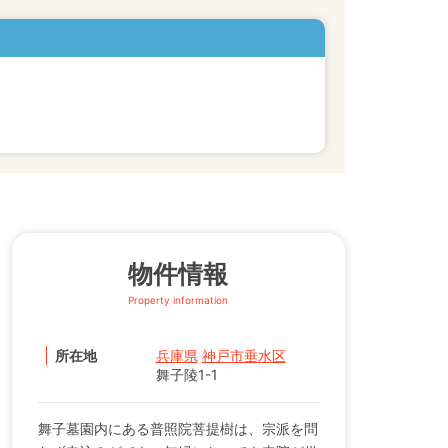
物件情報
Property information
所在地
兵庫県
神戸市垂水区
舞子陵1-1
舞子墓園内にある普照院菩提樹は、宗派を問