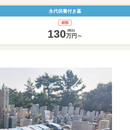
永代供養付き墓
総額
130
(税込)
万円～