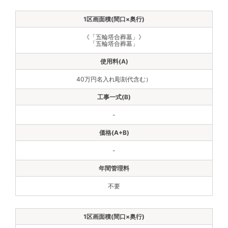
《「五輪塔合葬墓」》
「五輪塔合葬墓」
40万円名入れ彫刻代含む）
-
-
不要