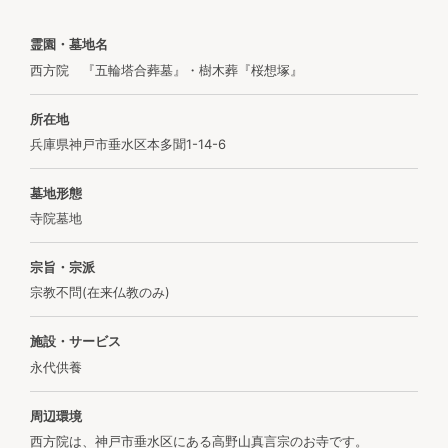
霊園・墓地名
西方院 『五輪塔合葬墓』・樹木葬『桜想塚』
所在地
兵庫県神戸市垂水区本多聞1-14-6
墓地形態
寺院墓地
宗旨・宗派
宗教不問(在来仏教のみ)
施設・サービス
永代供養
周辺環境
西方院は、神戸市垂水区にある高野山真言宗のお寺です。