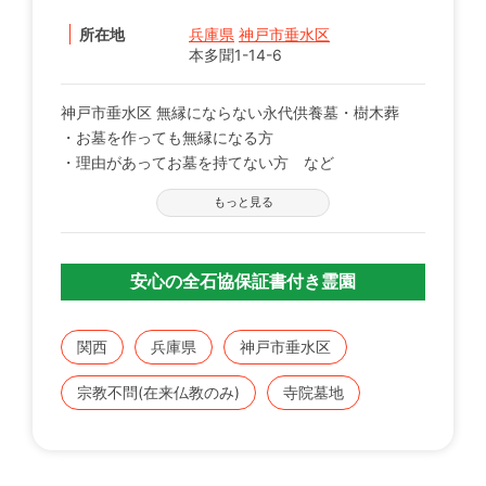
所在地
兵庫県
神戸市垂水区
本多聞1-14-6
神戸市垂水区 無縁にならない永代供養墓・樹木葬
・お墓を作っても無縁になる方
・理由があってお墓を持てない方 など
西方院では、このような方に永代供養墓おすすめして
もっと見る
います。
西方院の境内にあり、静かな落ち着いた環境でお参り
いただけます。
安心の全石協保証書付き霊園
樹木葬もございますので、お気軽にお問い合わせくだ
さい。
━『五輪塔合葬墓』━
関西
兵庫県
神戸市垂水区
・お骨が必ず土に帰れるように散骨いたします。
・お寺の境内にあります。
宗教不問(在来仏教のみ)
寺院墓地
・お名前などプレートに彫刻いたします。
・宗派問わずご利用いただけます。