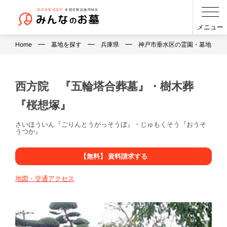
メニュー
Home
墓地を探す
兵庫県
神戸市垂水区の霊園・墓地・お
西方院 『五輪塔合葬墓』・樹木葬
『桜想塚』
さいほういん『ごりんとうがっそうぼ』・じゅもくそう『おうそ
うつか』
【無料】 資料請求する
地図・交通アクセス