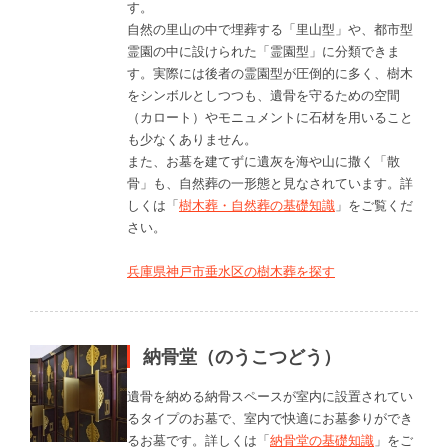
す。
自然の里山の中で埋葬する「里山型」や、都市型
霊園の中に設けられた「霊園型」に分類できま
す。実際には後者の霊園型が圧倒的に多く、樹木
をシンボルとしつつも、遺骨を守るための空間
（カロート）やモニュメントに石材を用いること
も少なくありません。
また、お墓を建てずに遺灰を海や山に撒く「散
骨」も、自然葬の一形態と見なされています。詳
しくは「
樹木葬・自然葬の基礎知識
」をご覧くだ
さい。
兵庫県神戸市垂水区の樹木葬を探す
納骨堂（のうこつどう）
遺骨を納める納骨スペースが室内に設置されてい
るタイプのお墓で、室内で快適にお墓参りができ
るお墓です。詳しくは「
納骨堂の基礎知識
」をご