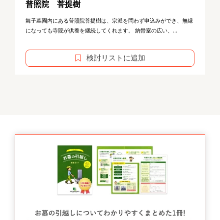
普照院 菩提樹
舞子墓園内にある普照院菩提樹は、宗派を問わず申込みができ、無縁
になっても寺院が供養を継続してくれます。 納骨室の広い、...
検討リストに追加