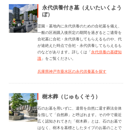
永代供養付き墓（えいたいくよう
ぼ）
霊園・墓地内に永代供養のための合祀墓を備え、
一般の区画購入後所定の期間を過ぎるとご遺骨を
合祀墓に合祀・永代供養してもらえるものや、代
が途絶えた時点で合祀・永代供養してもらえるも
のなどがあります。詳しくは「
永代供養の基礎知
識
」をご覧ください。
兵庫県神戸市垂水区の永代供養墓を探す
樹木葬（じゅもくそう）
石のお墓を用いずに、遺骨を自然に還す葬法全体
を指して「自然葬」と呼ばれます。その中で最近
広く認知されてきた「樹木葬」とは、石のお墓で
はなく、樹木を墓標としたタイプのお墓のことで