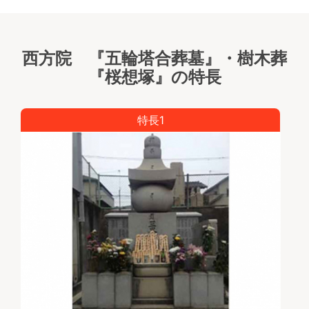
西方院 『五輪塔合葬墓』・樹木葬
『桜想塚』の特長
特長1