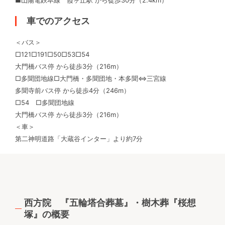
車でのアクセス
＜バス＞
□121□191□50□53□54
大門橋バス停 から徒歩3分（216m）
□多聞団地線□大門橋・多聞団地・本多聞⇔三宮線
多聞寺前バス停 から徒歩4分（246m）
□54 □多聞団地線
大門橋バス停 から徒歩3分（216m）
＜車＞
第二神明道路「大蔵谷インター」より約7分
西方院 『五輪塔合葬墓』・樹木葬『桜想
塚』の概要