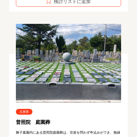
検討リストに追加
兵庫県
普照院 庭園葬
舞子墓園内にある普照院庭園葬は、宗派を問わず申込みができ、無縁