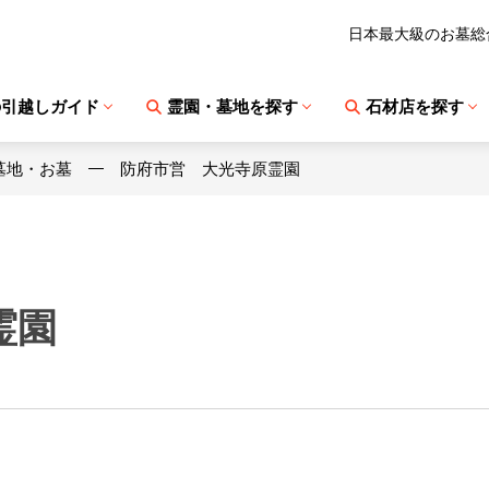
日本最大級のお墓総
の引越しガイド
霊園・墓地を探す
石材店を探す
墓地・お墓
防府市営 大光寺原霊園
霊園