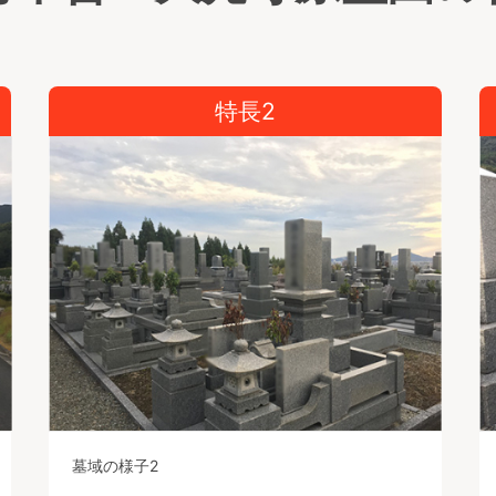
特長2
墓域の様子2