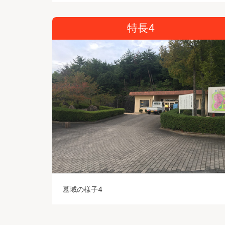
特長4
墓域の様子4