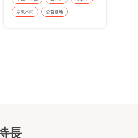
ある方に限られていたり、使用許可承認後３
年以内に墓碑を建立できる方に限るなど、申
宗教不問
公営墓地
し込みに条件がございますのでご注意くださ
い。公募は年に一度程度行われていますの
様子1
で、詳しくは防府市のＨＰをご確認下さい。
特長