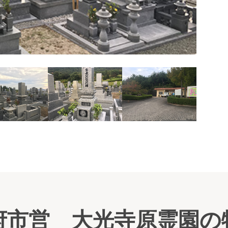
墓域の
府市営 大光寺原霊園の