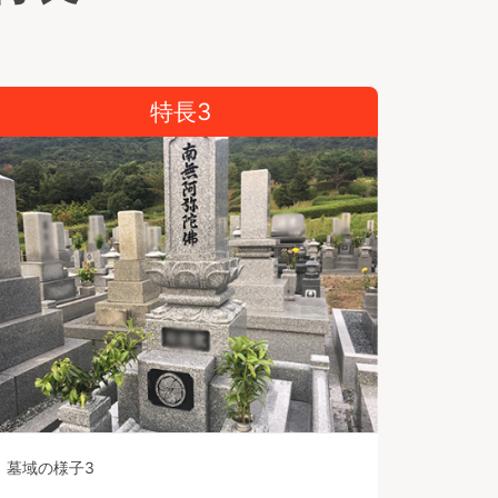
特長3
墓域の様子3