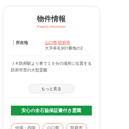
物件情報
Property information
所在地
山口県
防府市
大字牟礼901番地の2
ＪＲ防府駅より車で１５分の場所に位置する
防府市営の大型霊園
ＪＲ山陽本線「防府駅」より車で１５分、山
もっと見る
陽自動車道「徳山西IC」より車で１５分の場
所に位置する市営霊園です。規模の大きな霊
園ですが、園内は大変きれいに整備されてい
ますので、穏やかに気持ちよくお参りできま
安心の全石協保証書付き霊園
す。
なお、公営墓地ですので、防府市内に住所の
中国・四国
山口県
防府市