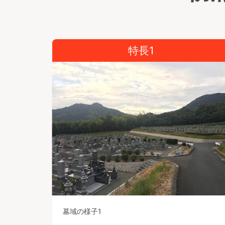
特長1
墓域の様子1