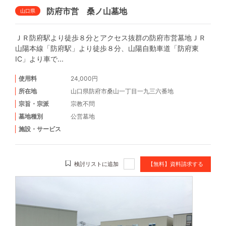
防府市営 桑ノ山墓地
山口県
ＪＲ防府駅より徒歩８分とアクセス抜群の防府市営墓地ＪＲ
山陽本線「防府駅」より徒歩８分、山陽自動車道「防府東
IC」より車で...
使用料
24,000円
所在地
山口県防府市桑山一丁目一九三六番地
宗旨・宗派
宗教不問
墓地種別
公営墓地
施設・サービス
検討リストに追加
【無料】資料請求する