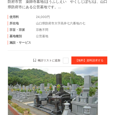
防府市営 薬師寺墓地(ほうふしえい やくしじぼち)は、山口
県防府市にある公営墓地です。...
使用料
24,000円
所在地
山口県防府市大字高井七六番地の七
宗旨・宗派
宗教不問
墓地種別
公営墓地
施設・サービス
検討リストに追加
【無料】資料請求する