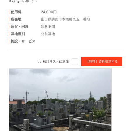
IC」より車で...
使用料
24,000円
所在地
山口県防府市本橋町九五一番地
宗旨・宗派
宗教不問
墓地種別
公営墓地
施設・サービス
検討リストに追加
【無料】資料請求する