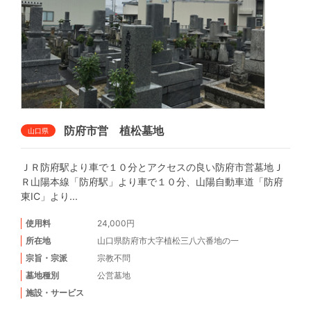
防府市営 植松墓地
山口県
ＪＲ防府駅より車で１０分とアクセスの良い防府市営墓地Ｊ
Ｒ山陽本線「防府駅」より車で１０分、山陽自動車道「防府
東IC」より...
使用料
24,000円
所在地
山口県防府市大字植松三八六番地の一
宗旨・宗派
宗教不問
墓地種別
公営墓地
施設・サービス