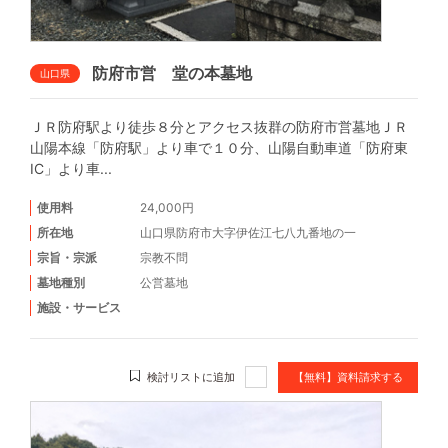
防府市営 堂の本墓地
山口県
ＪＲ防府駅より徒歩８分とアクセス抜群の防府市営墓地ＪＲ
山陽本線「防府駅」より車で１０分、山陽自動車道「防府東
IC」より車...
使用料
24,000円
所在地
山口県防府市大字伊佐江七八九番地の一
宗旨・宗派
宗教不問
墓地種別
公営墓地
施設・サービス
検討リストに追加
【無料】資料請求する