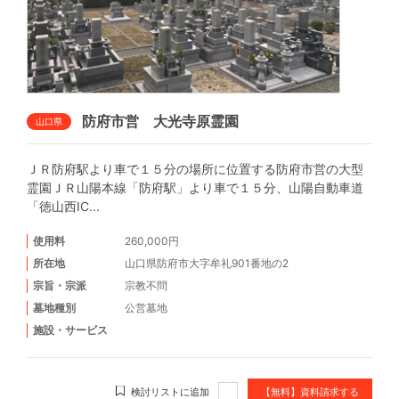
防府市営 大光寺原霊園
山口県
ＪＲ防府駅より車で１５分の場所に位置する防府市営の大型
霊園ＪＲ山陽本線「防府駅」より車で１５分、山陽自動車道
「徳山西IC...
使用料
260,000円
所在地
山口県防府市大字牟礼901番地の2
宗旨・宗派
宗教不問
墓地種別
公営墓地
施設・サービス
検討リストに追加
【無料】資料請求する