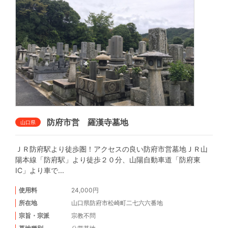
防府市営 羅漢寺墓地
山口県
ＪＲ防府駅より徒歩圏！アクセスの良い防府市営墓地ＪＲ山
陽本線「防府駅」より徒歩２０分、山陽自動車道「防府東
IC」より車で...
使用料
24,000円
所在地
山口県防府市松崎町二七六六番地
宗旨・宗派
宗教不問