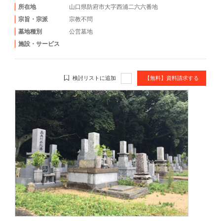
所在地
山口県防府市大字西浦二六六番地
宗旨・宗派
宗教不問
墓地種別
公営墓地
施設・サービス
検討リストに追加
【無料】資料請求する