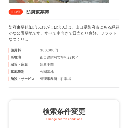
防府東墓苑
山口県
防府東墓苑(ほうふひがしぼえん)は、山口県防府市にある緑豊
かな公園墓地です。すべて南向きで日当たり良好、フラット
なつくり...
使用料
300,000円
所在地
山口県防府市牟礼2210-1
宗旨・宗派
宗教不問
墓地種別
公園墓地
施設・サービス
管理事務所
・
駐車場
検索条件変更
Change search conditions