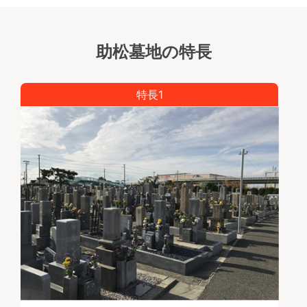
助松墓地の特長
特長1