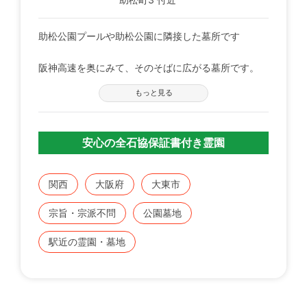
助松公園プールや助松公園に隣接した墓所です
阪神高速を奥にみて、そのそばに広がる墓所です。
墓所を含めて、公園やプールなどをふくめた長細い緑
もっと見る
地帯の用になっております。
緑豊かな墓所で、落ち着いた雰囲気を醸し出していま
す。
安心の全石協保証書付き霊園
関西
大阪府
大東市
宗旨・宗派不問
公園墓地
駅近の霊園・墓地