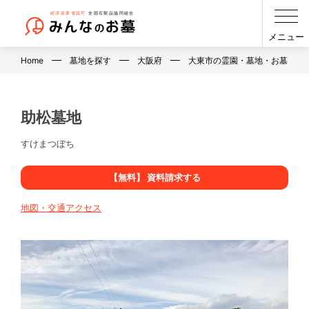
メニュー
Home
墓地を探す
大阪府
大東市の霊園・墓地・お墓
助松墓地
すけまつぼち
【無料】 資料請求する
地図・交通アクセス