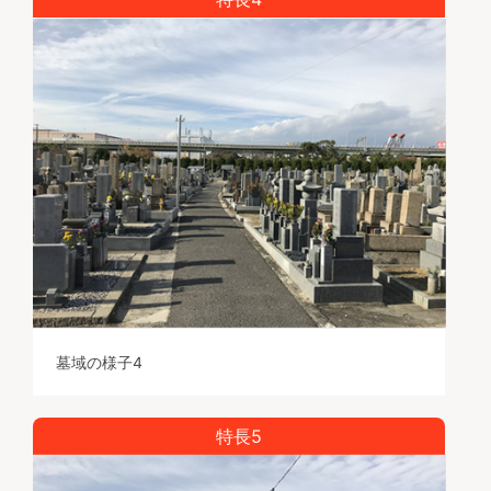
墓域の様子4
特長5