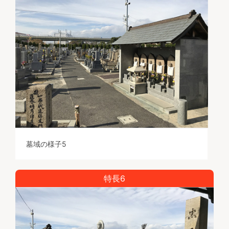
墓域の様子5
特長6