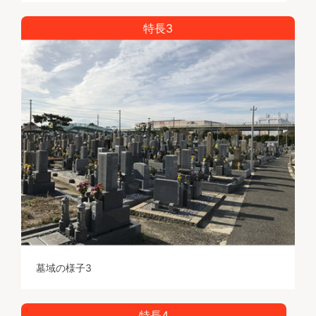
特長3
墓域の様子3
特長4