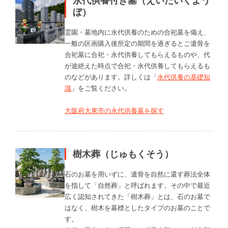
永代供養付き墓（えいたいくよう
ぼ）
霊園・墓地内に永代供養のための合祀墓を備え、
一般の区画購入後所定の期間を過ぎるとご遺骨を
合祀墓に合祀・永代供養してもらえるものや、代
が途絶えた時点で合祀・永代供養してもらえるも
のなどがあります。詳しくは「
永代供養の基礎知
識
」をご覧ください。
大阪府大東市の永代供養墓を探す
樹木葬（じゅもくそう）
石のお墓を用いずに、遺骨を自然に還す葬法全体
を指して「自然葬」と呼ばれます。その中で最近
広く認知されてきた「樹木葬」とは、石のお墓で
はなく、樹木を墓標としたタイプのお墓のことで
す。