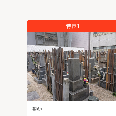
特長1
墓域１