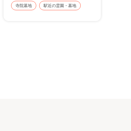
徒歩２分です。
寺院墓地
駅近の霊園・墓地
各所から出ております、広電バスも便利で市
役所前バス停より徒歩２分です。
車では、国道２号線より広島市役所前交差点
１
を国道54号線で、広島市役所そば広島中央
郵便局向です。
お寺の境内にありながら、檀家条件が無く平
坦でお参りしやすい墓地となっております。