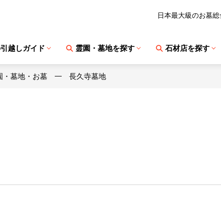
日本最大級のお墓総
の引越しガイド
霊園・墓地を探す
石材店を探す
園・墓地・お墓
長久寺墓地