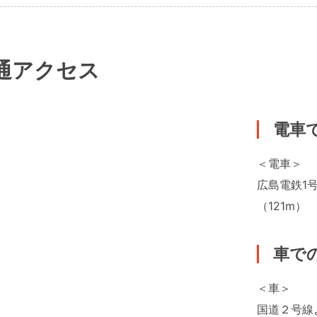
通アクセス
電車
＜電車＞
広島電鉄1
（121m）
車で
＜車＞
国道２号線