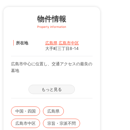
物件情報
Property information
所在地
広島県
広島市中区
大手町三丁目8-14
広島市中心に位置し、交通アクセスの最良の
墓地
広島市内のど真ん中にありますので、アクセ
もっと見る
スは抜群です。
広島市中区役所の近く、広島中央郵便局の国
道５４号線を挟んで反対側です。
平和大通り公園からも徒歩５分ととっても近
中国・四国
広島県
いです。
広島市中区
宗旨・宗派不問
電車では、広島電鉄宇品線の市役所前駅下車