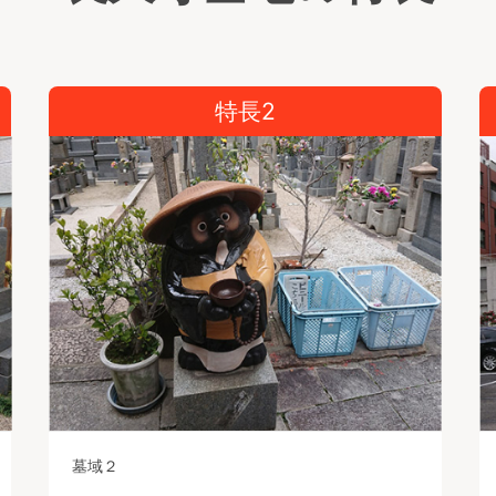
特長2
墓域２