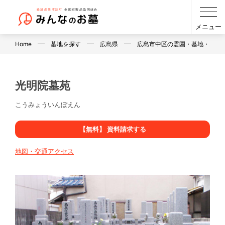
メニュー
Home
墓地を探す
広島県
広島市中区の霊園・墓地・お墓
光明院墓苑
こうみょういんぼえん
【無料】 資料請求する
地図・交通アクセス