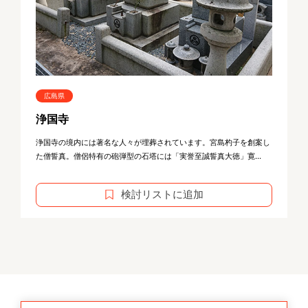
広島県
浄国寺
浄国寺の境内には著名な人々が埋葬されています。宮島杓子を創案し
た僧誓真。僧侶特有の砲弾型の石塔には「実誉至誠誓真大徳」寛...
検討リストに追加