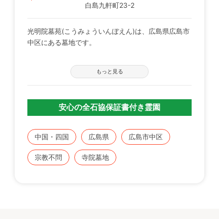
白島九軒町23-2
光明院墓苑(こうみょういんぼえん)は、広島県広島市
中区にある墓地です。
広島市の中心街にほど近い、中区白島にある墓苑で
もっと見る
す。
寺墓地ですが、檀家条件がなく宗旨・宗派を問いませ
ん。
安心の全石協保証書付き霊園
中国・四国
広島県
広島市中区
宗教不問
寺院墓地