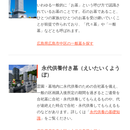
いわゆる一般的に「お墓」という呼び方で認識さ
れているお墓のことです。石のお墓であること、
ひとつの家族がひとつのお墓を受け継いでいくこ
とが前提で作られており、「代々墓」や「一般
墓」などとも呼ばれます。
広島県広島市中区の一般墓を探す
永代供養付き墓（えいたいくよう
ぼ）
霊園・墓地内に永代供養のための合祀墓を備え、
一般の区画購入後所定の期間を過ぎるとご遺骨を
合祀墓に合祀・永代供養してもらえるものや、代
が途絶えた時点で合祀・永代供養してもらえるも
のなどがあります。詳しくは「
永代供養の基礎知
識
」をご覧ください。