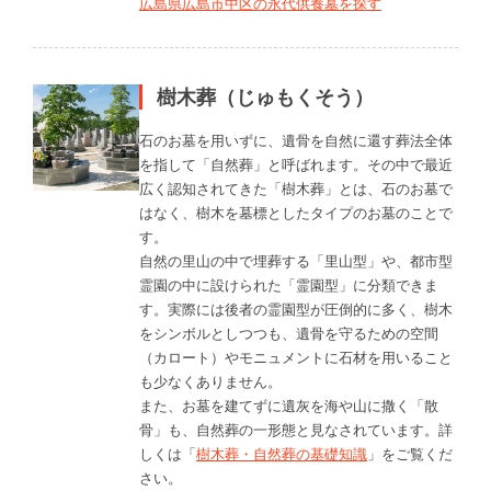
広島県広島市中区の永代供養墓を探す
樹木葬（じゅもくそう）
石のお墓を用いずに、遺骨を自然に還す葬法全体
を指して「自然葬」と呼ばれます。その中で最近
広く認知されてきた「樹木葬」とは、石のお墓で
はなく、樹木を墓標としたタイプのお墓のことで
す。
自然の里山の中で埋葬する「里山型」や、都市型
霊園の中に設けられた「霊園型」に分類できま
す。実際には後者の霊園型が圧倒的に多く、樹木
をシンボルとしつつも、遺骨を守るための空間
（カロート）やモニュメントに石材を用いること
も少なくありません。
また、お墓を建てずに遺灰を海や山に撒く「散
骨」も、自然葬の一形態と見なされています。詳
しくは「
樹木葬・自然葬の基礎知識
」をご覧くだ
さい。