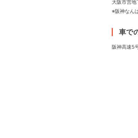
大阪市営地
※阪神なん
車で
阪神高速5