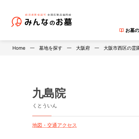
お墓
Home
墓地を探す
大阪府
大阪市西区の霊
九島院
くとういん
地図・交通アクセス