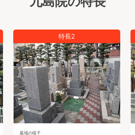
九島院の特長
特長2
墓域の様子