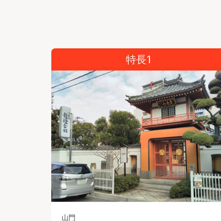
特長1
山門