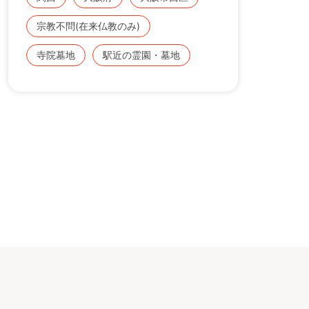
宗教不問(在来仏教のみ)
寺院墓地
駅近の霊園・墓地