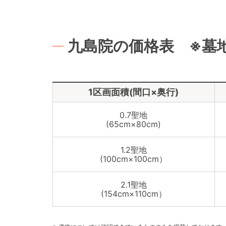
九島院の価格表 ※墓
1区画面積(間口×奥行)
0.7聖地
(65cm×80cm)
1.2聖地
(100cm×100cm）
2.1聖地
(154cm×110cm）