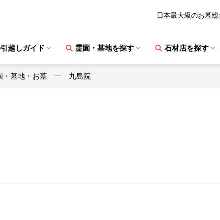
日本最大級のお墓総
の引越しガイド
霊園・墓地を探す
石材店を探す
園・墓地・お墓
九島院