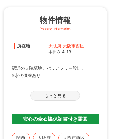
物件情報
Property information
所在地
大阪府
大阪市西区
本田3-4-18
駅近の寺院墓地。バリアフリー設計。
※永代供養あり
参道は、バリアフリー設計の為、お墓参りが
もっと見る
しやすい。
地下鉄「九条」駅より徒歩5分。
黄檗宗の寺院墓地ですが、在来仏教の方なら
お申込頂けます。
安心の全石協保証書付き霊園
関西
大阪府
大阪市西区