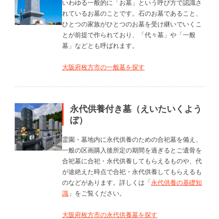
いわゆる一般的に「お墓」という呼び方で認識さ
れているお墓のことです。石のお墓であること、
ひとつの家族がひとつのお墓を受け継いでいくこ
とが前提で作られており、「代々墓」や「一般
墓」などとも呼ばれます。
大阪府枚方市の一般墓を探す
永代供養付き墓（えいたいくよう
ぼ）
霊園・墓地内に永代供養のための合祀墓を備え、
一般の区画購入後所定の期間を過ぎるとご遺骨を
合祀墓に合祀・永代供養してもらえるものや、代
が途絶えた時点で合祀・永代供養してもらえるも
のなどがあります。詳しくは「
永代供養の基礎知
識
」をご覧ください。
大阪府枚方市の永代供養墓を探す