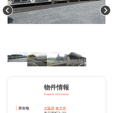
枚
物件情報
Property information
所在地
大阪府
枚方市
春日西町3-30