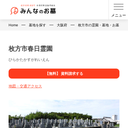
メニュー
Home
墓地を探す
大阪府
枚方市の霊園・墓地・お墓
枚方市春日霊園
ひらかたかすがれいえん
【無料】 資料請求する
地図・交通アクセス