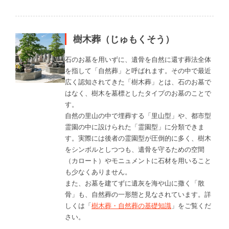
樹木葬（じゅもくそう）
石のお墓を用いずに、遺骨を自然に還す葬法全体
を指して「自然葬」と呼ばれます。その中で最近
広く認知されてきた「樹木葬」とは、石のお墓で
はなく、樹木を墓標としたタイプのお墓のことで
す。
自然の里山の中で埋葬する「里山型」や、都市型
霊園の中に設けられた「霊園型」に分類できま
す。実際には後者の霊園型が圧倒的に多く、樹木
をシンボルとしつつも、遺骨を守るための空間
（カロート）やモニュメントに石材を用いること
も少なくありません。
また、お墓を建てずに遺灰を海や山に撒く「散
骨」も、自然葬の一形態と見なされています。詳
しくは「
樹木葬・自然葬の基礎知識
」をご覧くだ
さい。