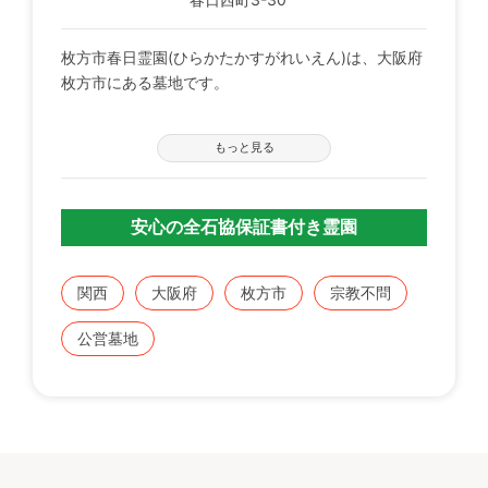
枚方市春日霊園(ひらかたかすがれいえん)は、大阪府
枚方市にある墓地です。
・枚方市春日霊園は、枚方市内にお住まいの方は必見
もっと見る
の霊園です。
・充実の施設、駐車場・水道設備・休憩所が完備して
おります。
安心の全石協保証書付き霊園
・京阪交野線「郡津駅」より車で約１０分の場所にあ
ります。
関西
大阪府
枚方市
宗教不問
公営墓地