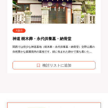
大阪府
神道 樹木葬・永代供養墓・納骨堂
関西では些少な神道墓地（樹木葬・永代供養墓・納骨堂）交野山麓の
自然豊かな庭園境内の墓地です。緑に包まれた静かで落ち着いた...
検討リストに追加