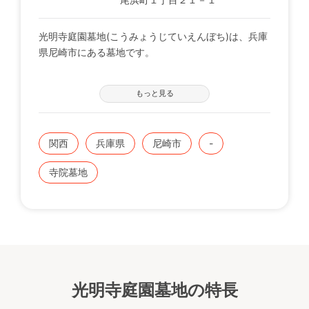
光明寺庭園墓地(こうみょうじていえんぼち)は、兵庫
県尼崎市にある墓地です。
駐車場・水汲み場が完備されております。法要施設も
もっと見る
御座います。
◇申込条件 ： 在来仏教(日蓮系以外)と神道
関西
兵庫県
尼崎市
-
寺院墓地
光明寺庭園墓地の特長