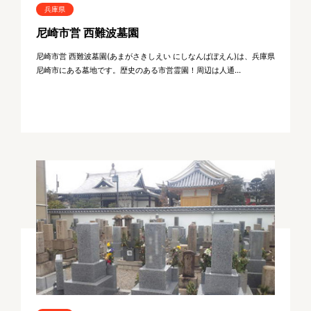
兵庫県
尼崎市営 西難波墓園
尼崎市営 西難波墓園(あまがさきしえい にしなんばぼえん)は、兵庫県
尼崎市にある墓地です。歴史のある市営霊園！周辺は人通...