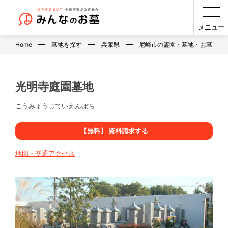
メニュー
Home
墓地を探す
兵庫県
尼崎市の霊園・墓地・お墓
光明寺庭園墓地
こうみょうじていえんぼち
【無料】 資料請求する
地図・交通アクセス