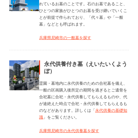
れているお墓のことです。石のお墓であること、
ひとつの家族がひとつのお墓を受け継いでいくこ
とが前提で作られており、「代々墓」や「一般
墓」などとも呼ばれます。
兵庫県尼崎市の一般墓を探す
永代供養付き墓（えいたいくよう
ぼ）
霊園・墓地内に永代供養のための合祀墓を備え、
一般の区画購入後所定の期間を過ぎるとご遺骨を
合祀墓に合祀・永代供養してもらえるものや、代
が途絶えた時点で合祀・永代供養してもらえるも
のなどがあります。詳しくは「
永代供養の基礎知
識
」をご覧ください。
兵庫県尼崎市の永代供養墓を探す