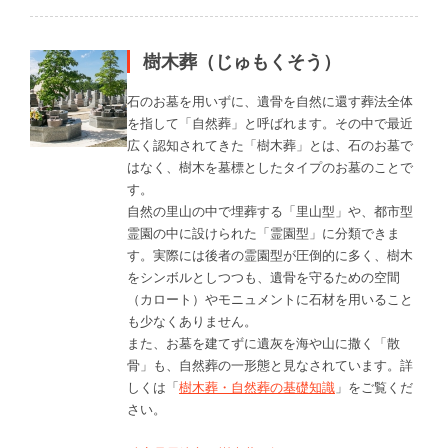
樹木葬（じゅもくそう）
石のお墓を用いずに、遺骨を自然に還す葬法全体
を指して「自然葬」と呼ばれます。その中で最近
広く認知されてきた「樹木葬」とは、石のお墓で
はなく、樹木を墓標としたタイプのお墓のことで
す。
自然の里山の中で埋葬する「里山型」や、都市型
霊園の中に設けられた「霊園型」に分類できま
す。実際には後者の霊園型が圧倒的に多く、樹木
をシンボルとしつつも、遺骨を守るための空間
（カロート）やモニュメントに石材を用いること
も少なくありません。
また、お墓を建てずに遺灰を海や山に撒く「散
骨」も、自然葬の一形態と見なされています。詳
しくは「
樹木葬・自然葬の基礎知識
」をご覧くだ
さい。