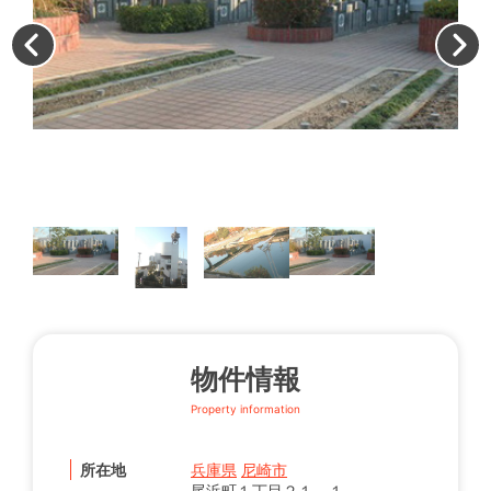
本
す
物件情報
Property information
所在地
兵庫県
尼崎市
尾浜町１丁目２１－１