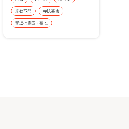
ル、駐車場などの施設も充実しています。
宗教不問
寺院墓地
駅近の霊園・墓地
尼崎駅より近く、お墓参りがしやすい寺院墓地です。