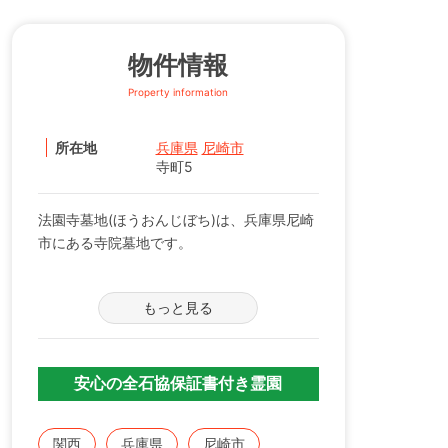
物件情報
Property information
所在地
兵庫県
尼崎市
寺町5
法園寺墓地(ほうおんじぼち)は、兵庫県尼崎
市にある寺院墓地です。
都会の喧噪を忘れさせる穏やかさがあり、ゆ
もっと見る
ったりとした気分でお墓参りができます。
阪神電鉄「尼崎駅」より四百メートル、出屋
敷より八百メートルと交通アクセスが大変便
利な寺院墓地です。
安心の全石協保証書付き霊園
新しい区画は、通路も広く、お墓参りしやす
くなっております。法要施設・多目的ホー
関西
兵庫県
尼崎市