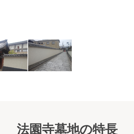
阪神
法園寺墓地の特長