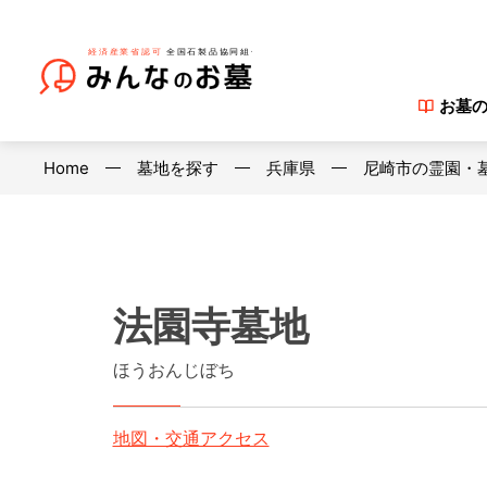
お墓
Home
墓地を探す
兵庫県
尼崎市の霊園・
法園寺墓地
ほうおんじぼち
地図・交通アクセス