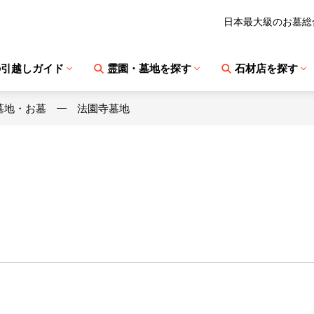
日本最大級のお墓総
の引越しガイド
霊園・墓地を探す
石材店を探す
墓地・お墓
法園寺墓地