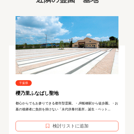
千葉県
櫻乃里ふなばし聖地
都心からでもお参りできる都市型霊園。・JR船橋駅から徒歩圏。・お
墓の後継者に負担を掛けない「永代供養付墓所」誕生・ペット...
検討リストに追加