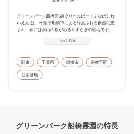
グリーンパーク船橋霊園(ぐりーんぱーくふなばしれ
いえん)は、千葉県船橋市にある緑あふれる自然に恵
まれ、春には沢山の桜が彩るやすらぎの聖地です。
もっと見る
ＪＲ「船橋駅」より歩いても行ける交通の便利さと、
春には桜が咲き誇る自然に恵まれた空間となっており
ます。この希少な立地と環境を両立した好条件を是非
関東
千葉県
船橋市
宗教不問
一度、お確かめください。
公園墓地
◇駅近好立地
船橋市中央卸売市場向い側、東葉高速線沿いで、県道
288号線と船取線に挟まれた船橋駅より約2km圏内。
JR総武線「船橋駅」から徒歩で約１７分、新京成バ
ス「船橋中央市場」バス停下車徒歩約６分の好立地で
す。
グリーンパーク船橋霊園の特長