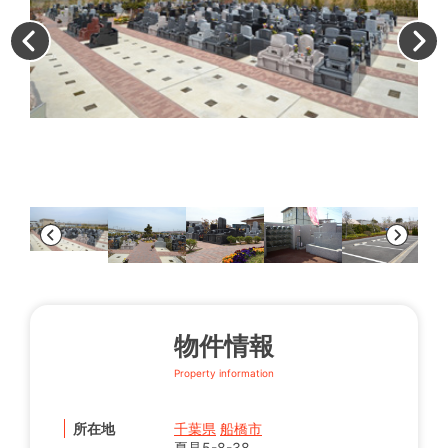
◇
園
こ
理
物件情報
Property information
所在地
千葉県
船橋市
夏見5-8-38