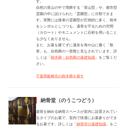
す。
自然の里山の中で埋葬する「里山型」や、都市型
霊園の中に設けられた「霊園型」に分類できま
す。実際には後者の霊園型が圧倒的に多く、樹木
をシンボルとしつつも、遺骨を守るための空間
（カロート）やモニュメントに石材を用いること
も少なくありません。
また、お墓を建てずに遺灰を海や山に撒く「散
骨」も、自然葬の一形態と見なされています。詳
しくは「
樹木葬・自然葬の基礎知識
」をご覧くだ
さい。
千葉県船橋市の樹木葬を探す
納骨堂（のうこつどう）
遺骨を納める納骨スペースが室内に設置されてい
るタイプのお墓で、室内で快適にお墓参りができ
るお墓です。詳しくは「
納骨堂の基礎知識
」をご