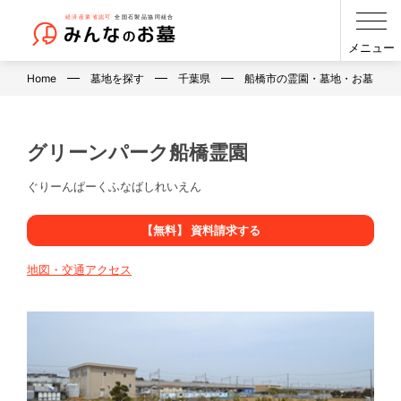
メニュー
Home
墓地を探す
千葉県
船橋市の霊園・墓地・お墓
グリーンパーク船橋霊園
ぐりーんぱーくふなばしれいえん
【無料】 資料請求する
地図・交通アクセス