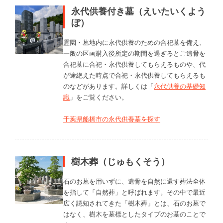
永代供養付き墓（えいたいくよう
ぼ）
霊園・墓地内に永代供養のための合祀墓を備え、
一般の区画購入後所定の期間を過ぎるとご遺骨を
合祀墓に合祀・永代供養してもらえるものや、代
が途絶えた時点で合祀・永代供養してもらえるも
のなどがあります。詳しくは「
永代供養の基礎知
識
」をご覧ください。
千葉県船橋市の永代供養墓を探す
樹木葬（じゅもくそう）
石のお墓を用いずに、遺骨を自然に還す葬法全体
を指して「自然葬」と呼ばれます。その中で最近
広く認知されてきた「樹木葬」とは、石のお墓で
はなく、樹木を墓標としたタイプのお墓のことで