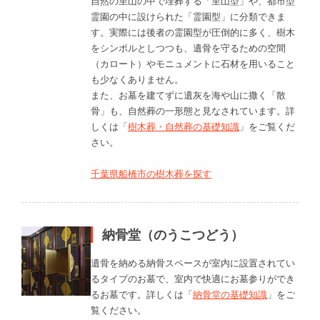
自然の里山の中で埋葬する「里山型」や、都市型
霊園の中に設けられた「霊園型」に分類できま
す。実際には後者の霊園型が圧倒的に多く、樹木
をシンボルとしつつも、遺骨を守るための空間
（カロート）やモニュメントに石材を用いること
も少なくありません。
また、お墓を建てずに遺灰を海や山に撒く「散
骨」も、自然葬の一形態と見なされています。詳
しくは「
樹木葬・自然葬の基礎知識
」をご覧くだ
さい。
千葉県船橋市の樹木葬を探す
納骨堂（のうこつどう）
遺骨を納める納骨スペースが室内に設置されてい
るタイプのお墓で、室内で快適にお墓参りができ
るお墓です。詳しくは「
納骨堂の基礎知識
」をご
覧ください。