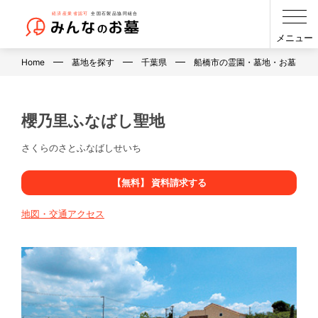
メニュー
Home
墓地を探す
千葉県
船橋市の霊園・墓地・お墓
櫻乃里ふなばし聖地
さくらのさとふなばしせいち
【無料】 資料請求する
地図・交通アクセス