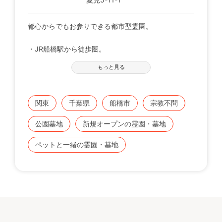
都心からでもお参りできる都市型霊園。
・JR船橋駅から徒歩圏。
・お墓の後継者に負担を掛けない「永代供養付墓所」
もっと見る
誕生
・ペット共葬区画有り
関東
千葉県
船橋市
宗教不問
※キャンペーン等は対象外です。
公園墓地
新規オープンの霊園・墓地
ペットと一緒の霊園・墓地