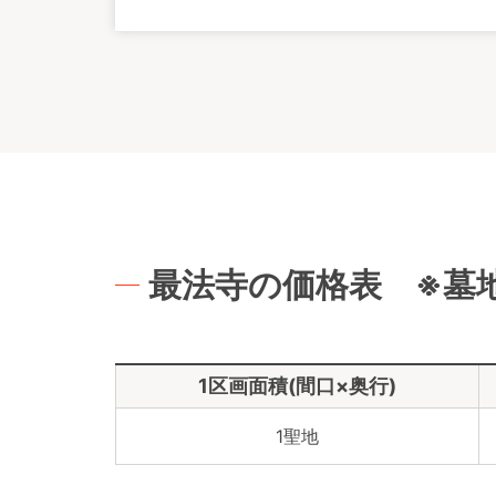
最法寺の価格表 ※墓
1区画面積(間口×奥行)
1聖地