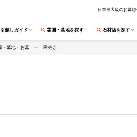
日本最大級のお墓総
の引越しガイド
霊園・墓地を探す
石材店を探す
園・墓地・お墓
最法寺