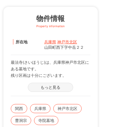
物件情報
Property information
所在地
兵庫県
神戸市北区
山田町西下字中岳２２
最法寺(さいほうじ)は、兵庫県神戸市北区に
ある墓地です。
残り区画は十分にございます。
曹洞宗のお寺になり、入園は檀家様に限りま
もっと見る
す。
関西
兵庫県
神戸市北区
曹洞宗
寺院墓地