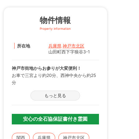
物件情報
Property information
所在地
兵庫県
神戸市北区
山田町西下字狼谷3-1
神戸市街地からお参りが大変便利！
お車で三宮より約20分、西神中央から約25
分
もっと見る
・無料墓参バス運行。
谷上駅・西神中央駅より、毎日運行（水曜
日除く）。
・宗旨宗派不問、先着順でお申し込み可能。
安心の全石協保証書付き霊園
・次世代に負担を残さない『永代供養システ
ム』加入制度有。
関西
兵庫県
神戸市北区