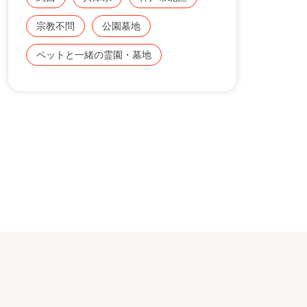
・ペットと一緒に入れる『With（ウィズ）
ペット』区画。（関西初）
宗教不問
公園墓地
Ｃ地区。車いすでもお参りしやすいインターロッキング参道の
お墓のお引越し、墓じまいのお見積り無料で
ペットと一緒の霊園・墓地
養にいつでも加入ができるので、安心です。
承ります。
お気軽にご相談ください。