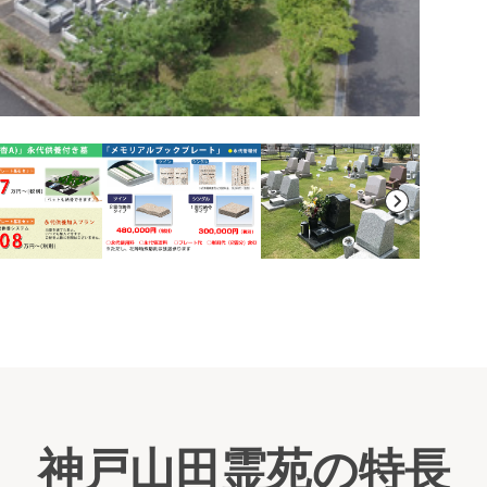
銀杏
代供
神戸山田霊苑の特長