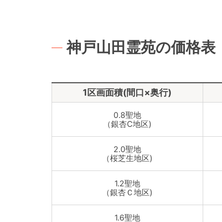
神戸山田霊苑の価格表
1区画面積(間口×奥行)
0.8聖地
（銀杏C地区)
2.0聖地
（桜芝生地区)
1.2聖地
（銀杏Ｃ地区)
1.6聖地