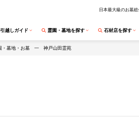
日本最大級のお墓総
の引越しガイド
霊園・墓地を探す
石材店を探す
園・墓地・お墓
神戸山田霊苑