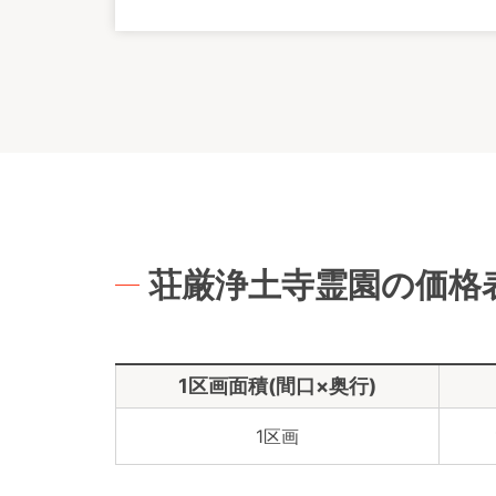
荘厳浄土寺霊園の価格
1区画面積(間口×奥行)
1区画