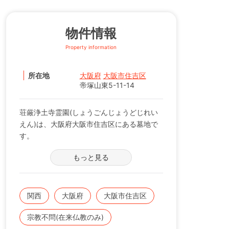
物件情報
Property information
所在地
大阪府
大阪市住吉区
帝塚山東5-11-14
荘厳浄土寺霊園(しょうごんじょうどじれい
えん)は、大阪府大阪市住吉区にある墓地で
す。
もっと見る
駅から徒歩圏内のアクセスが便利な好立地で
す。園内は、段差などが一切無いバリアフリ
ー設計です。
関西
大阪府
大阪市住吉区
◇宗教宗派は、不問です。檀家なることはあ
宗教不問(在来仏教のみ)
りません。