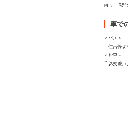
南海 高野
車で
＜バス＞
上住吉停よ
＜お車＞
千躰交差点