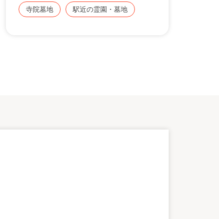
寺院墓地
駅近の霊園・墓地