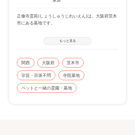
正修寺霊苑(しょうしゅうじれいえん)は、大阪府茨木
市にある墓地です。
墓苑の近くには、「忍頂寺スポーツ公園」をはじめ
もっと見る
「青少年野外活動センター」、「キリシタン遺物資料
館」、「見山の郷」などの散策スポットや縄文時代の
竪穴式住居が体験できる縄文カフェ「まだま村」御座
関西
大阪府
茨木市
います。墓参がてらお立ち寄り頂けるスポットが目白
押しです。
宗旨・宗派不問
寺院墓地
ペットと一緒の霊園・墓地