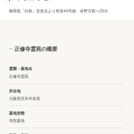
御堂筋「白島」交差点より府道43号線 余野方面へ25分
正修寺霊苑の概要
霊園・墓地名
正修寺霊苑
所在地
大阪府茨木市泉原
墓地形態
寺院墓地