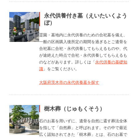
永代供養付き墓（えいたいくよう
ぼ）
霊園・墓地内に永代供養のための合祀墓を備え、
一般の区画購入後所定の期間を過ぎるとご遺骨を
合祀墓に合祀・永代供養してもらえるものや、代
が途絶えた時点で合祀・永代供養してもらえるも
のなどがあります。詳しくは「
永代供養の基礎知
識
」をご覧ください。
大阪府茨木市の永代供養墓を探す
樹木葬（じゅもくそう）
石のお墓を用いずに、遺骨を自然に還す葬法全体
を指して「自然葬」と呼ばれます。その中で最近
広く認知されてきた「樹木葬」とは、石のお墓で