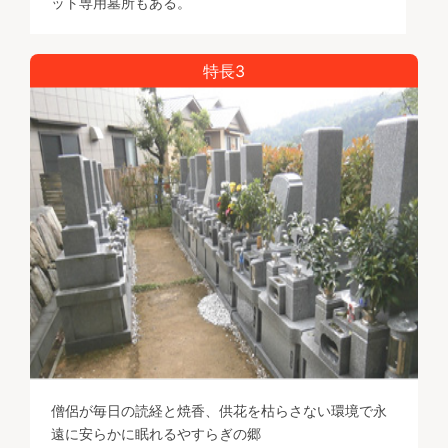
ット専用墓所もある。
特長3
僧侶が毎日の読経と焼香、供花を枯らさない環境で永
遠に安らかに眠れるやすらぎの郷