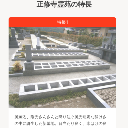
正修寺霊苑の特長
特長1
風薫る、陽光さんさんと降り注ぐ風光明媚な静けさ
の中に誕生した新墓地。日当たり良く、水はけの良