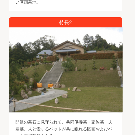
い区画墓地。
特長2
開祖の墓石に見守られて、共同供養墓・家族墓・夫
婦墓、人と愛するペットが共に眠れる区画およびペ