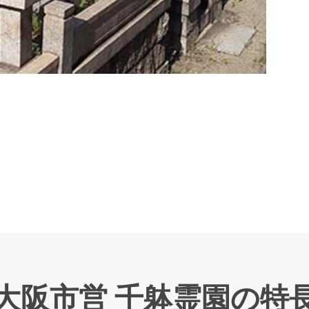
入口
大阪市営 千躰霊園の特