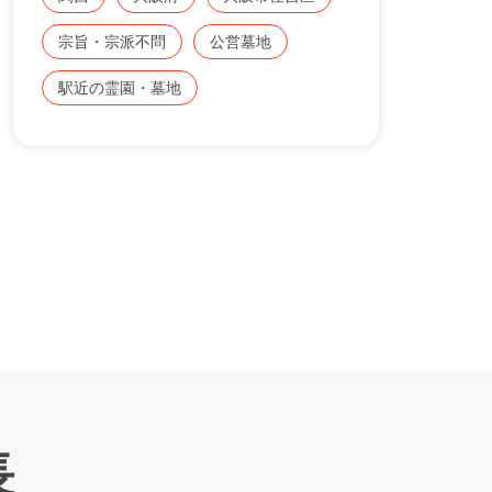
すでに使用されている霊園と同一の霊園を申
し込みすることはできません。
宗旨・宗派不問
公営墓地
なお、現在使用している市設霊園と違う市設
霊園を申し込むことはできますが、使用許可
駅近の霊園・墓地
看板
を受けた場合は、現在使用している市設霊園
を返還していただきます。
（例）瓜破霊園（合葬式墓地は除く）を使用
されている方。
注）申込みに際しては、当選されたのち親族
等の了解がとれないなどの理由から、辞退さ
れる方もおられますので、親族間で十分お話
し合いのうえ、申込んでください。
墓地の使用許可日より年数が経たれている方
は、墓石の施工をお考えかと思います。
ぜひ、この機会にお考え下さい。
長