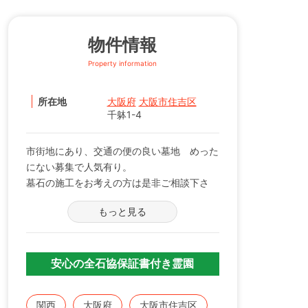
物件情報
Property information
所在地
大阪府
大阪市住吉区
千躰1-4
市街地にあり、交通の便の良い墓地 めった
にない募集で人気有り。
墓石の施工をお考えの方は是非ご相談下さ
い。
もっと見る
資格要件
1)大阪市民でかつ世帯主であること2)1世帯1
区画に限る
安心の全石協保証書付き霊園
3)使用申し込みする霊園を現在使用していな
いこと
関西
大阪府
大阪市住吉区