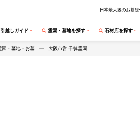
日本最大級のお墓総
の引越しガイド
霊園・墓地を探す
石材店を探す
霊園・墓地・お墓
大阪市営 千躰霊園