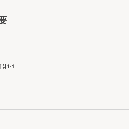
要
躰1-4