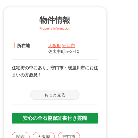
物件情報
Property information
所在地
大阪府
守口市
佐太中町5-3-10
住宅街の中にあり。守口市・寝屋川市にお住
まいの方必見！
日本で初の「クリスタルガラス製」のお墓が
もっと見る
あります。
納骨堂は、バリアフリーで車椅子の方もご安
心。
安心の全石協保証書付き霊園
[納骨堂]
250,000～700,000円 永代管理費：
関西
大阪府
守口市