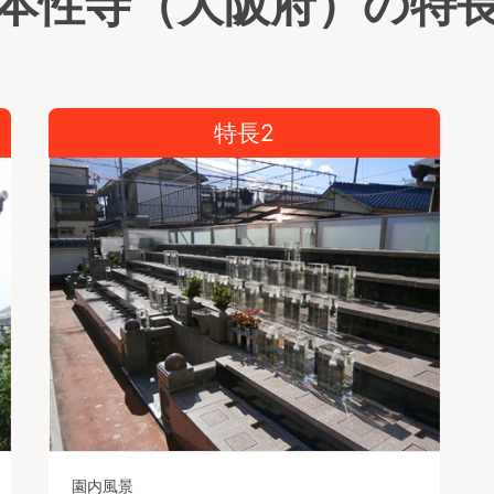
本性寺（大阪府）の特
特長2
園内風景