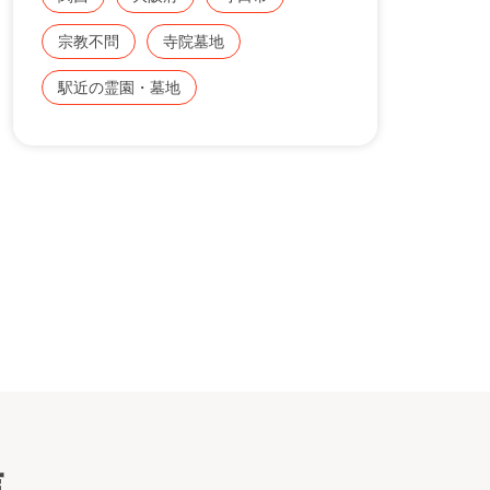
300,000円
宗教不問
寺院墓地
[クリスタルのお墓]
1,200,000円 永代管理費： 300,000円
駅近の霊園・墓地
入口
[永代合葬墓]
300,000円 （納骨料・永代経込）