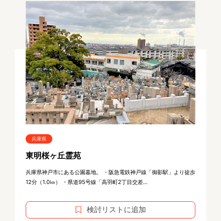
兵庫県
東明桜ヶ丘霊苑
兵庫県神戸市にある公園墓地。 ・阪急電鉄神戸線「御影駅」より徒歩
12分（1.0㎞） ・県道95号線「高羽町2丁目交差...
検討リストに追加