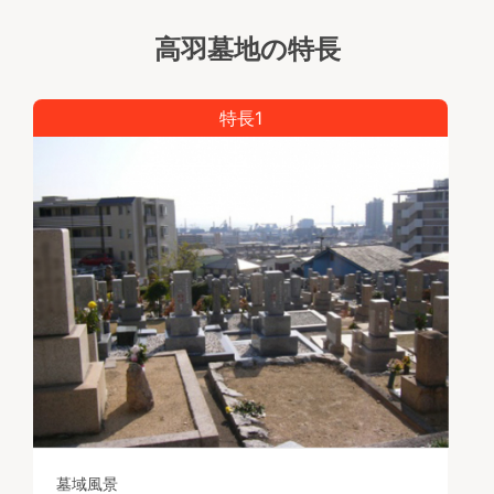
高羽墓地の特長
特長1
墓域風景