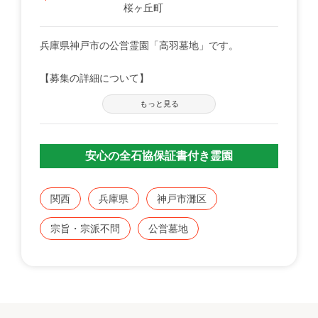
桜ヶ丘町
兵庫県神戸市の公営霊園「高羽墓地」です。
【募集の詳細について】
管轄の自治体窓口へお問い合わせください。
もっと見る
※募集は不定期で、申込に際する諸条件がございま
す。
安心の全石協保証書付き霊園
既にこちらに区画をお持ちの方で、お持ちのお墓を建
てる、直す、引越すなどをご検討の方は、専門のスタ
ッフが無料でご相談をお受けします。
関西
兵庫県
神戸市灘区
お気軽にみんなのお墓 お問い合わせ窓口【0120-12-
宗旨・宗派不問
公営墓地
1440】までご連絡ください。