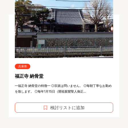
兵庫県
福正寺 納骨堂
━福正寺 納骨堂の特徴━ ◎宗派は問いません。 ◎毎朝丁寧なお勤め
を致します。 ◎毎年1月15日（開祖親鸞聖人御正...
検討リストに追加