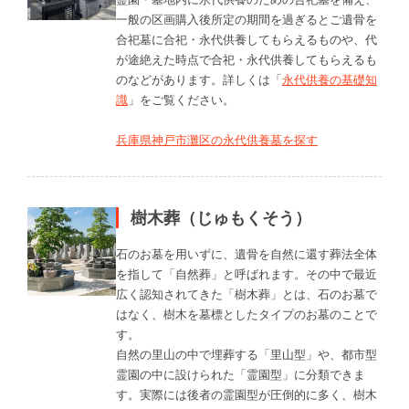
一般の区画購入後所定の期間を過ぎるとご遺骨を
合祀墓に合祀・永代供養してもらえるものや、代
が途絶えた時点で合祀・永代供養してもらえるも
のなどがあります。詳しくは「
永代供養の基礎知
識
」をご覧ください。
兵庫県神戸市灘区の永代供養墓を探す
樹木葬（じゅもくそう）
石のお墓を用いずに、遺骨を自然に還す葬法全体
を指して「自然葬」と呼ばれます。その中で最近
広く認知されてきた「樹木葬」とは、石のお墓で
はなく、樹木を墓標としたタイプのお墓のことで
す。
自然の里山の中で埋葬する「里山型」や、都市型
霊園の中に設けられた「霊園型」に分類できま
す。実際には後者の霊園型が圧倒的に多く、樹木