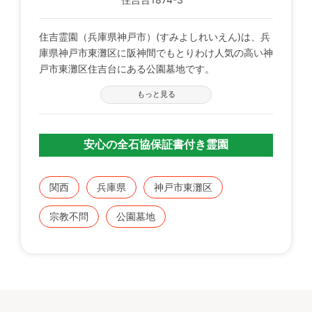
住吉霊園（兵庫県神戸市）(すみよしれいえん)は、兵
庫県神戸市東灘区に阪神間でもとりわけ人気の高い神
戸市東灘区住吉台にある公園墓地です。
もっと見る
霊園までのアクセスは、ＪＲ・阪神・阪急と何れの路
線からも市バスで約１０分です。
すぐにお墓参りが出来るアクセスの良さも住吉霊園の
安心の全石協保証書付き霊園
特徴の一つです。
関西
兵庫県
神戸市東灘区
宗教不問
公園墓地