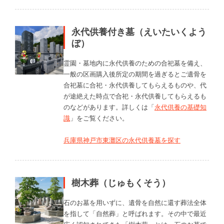
永代供養付き墓（えいたいくよう
ぼ）
霊園・墓地内に永代供養のための合祀墓を備え、
一般の区画購入後所定の期間を過ぎるとご遺骨を
合祀墓に合祀・永代供養してもらえるものや、代
が途絶えた時点で合祀・永代供養してもらえるも
のなどがあります。詳しくは「
永代供養の基礎知
識
」をご覧ください。
兵庫県神戸市東灘区の永代供養墓を探す
樹木葬（じゅもくそう）
石のお墓を用いずに、遺骨を自然に還す葬法全体
を指して「自然葬」と呼ばれます。その中で最近