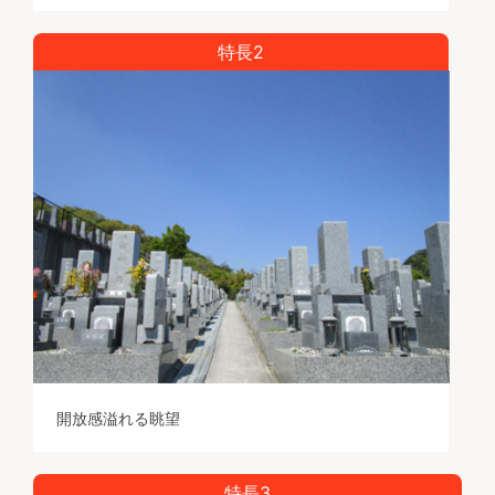
特長2
開放感溢れる眺望
特長3