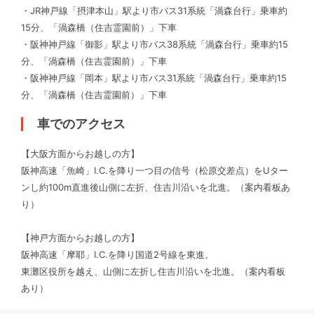
・JR神戸線「摂津本山」駅より市バス31系統「渦森台行」乗車約
15分、「渦森橋（住吉霊園前）」下車
・阪神神戸線「御影」駅より市バス38系統「渦森台行」乗車約15
分、「渦森橋（住吉霊園前）」下車
・阪神神戸線「岡本」駅より市バス31系統「渦森台行」乗車約15
分、「渦森橋（住吉霊園前）」下車
車でのアクセス
【大阪方面からお越しの方】
阪神高速「魚崎」I.C.を降り一つ目の信号（松原交差点）をUター
ンし約100m直進後山側に左折、住吉川沿いを北進。（案内看板あ
り）
【神戸方面からお越しの方】
阪神高速「摩耶」I.C.を降り国道2号線を東進。
東灘区役所を越え、山側に左折し住吉川沿いを北進。（案内看板
あり）