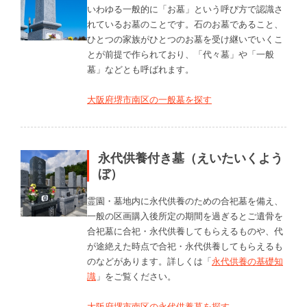
いわゆる一般的に「お墓」という呼び方で認識さ
れているお墓のことです。石のお墓であること、
ひとつの家族がひとつのお墓を受け継いでいくこ
とが前提で作られており、「代々墓」や「一般
墓」などとも呼ばれます。
大阪府堺市南区の一般墓を探す
永代供養付き墓（えいたいくよう
ぼ）
霊園・墓地内に永代供養のための合祀墓を備え、
一般の区画購入後所定の期間を過ぎるとご遺骨を
合祀墓に合祀・永代供養してもらえるものや、代
が途絶えた時点で合祀・永代供養してもらえるも
のなどがあります。詳しくは「
永代供養の基礎知
識
」をご覧ください。
大阪府堺市南区の永代供養墓を探す