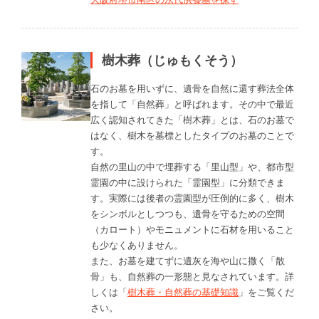
樹木葬（じゅもくそう）
石のお墓を用いずに、遺骨を自然に還す葬法全体
を指して「自然葬」と呼ばれます。その中で最近
広く認知されてきた「樹木葬」とは、石のお墓で
はなく、樹木を墓標としたタイプのお墓のことで
す。
自然の里山の中で埋葬する「里山型」や、都市型
霊園の中に設けられた「霊園型」に分類できま
す。実際には後者の霊園型が圧倒的に多く、樹木
をシンボルとしつつも、遺骨を守るための空間
（カロート）やモニュメントに石材を用いること
も少なくありません。
また、お墓を建てずに遺灰を海や山に撒く「散
骨」も、自然葬の一形態と見なされています。詳
しくは「
樹木葬・自然葬の基礎知識
」をご覧くだ
さい。