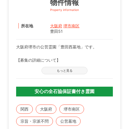
物件情報
Property information
所在地
大阪府
堺市南区
豊田51
大阪府堺市の公営霊園「豊田西墓地」です。
【募集の詳細について】
管轄の自治体窓口へお問い合わせください。
もっと見る
※募集は不定期で、申込に際する諸条件がございま
す。
安心の全石協保証書付き霊園
既にこちらに区画をお持ちの方で、お持ちのお墓を建
てる、直す、引越すなどをご検討の方は、専門のスタ
ッフが無料でご相談をお受けします。
関西
大阪府
堺市南区
お気軽にみんなのお墓 お問い合わせ窓口【0120-12-
宗旨・宗派不問
公営墓地
1440】までご連絡ください。