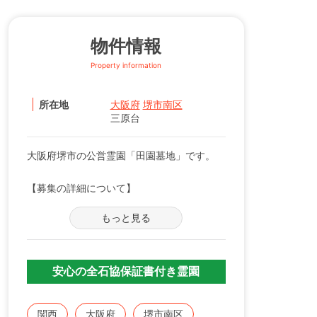
物件情報
Property information
所在地
大阪府
堺市南区
三原台
大阪府堺市の公営霊園「田園墓地」です。
【募集の詳細について】
管轄の自治体窓口へお問い合わせください。
もっと見る
※募集は不定期で、申込に際する諸条件がご
ざいます。
既にこちらに区画をお持ちの方で、お持ちの
安心の全石協保証書付き霊園
お墓を建てる、直す、引越すなどをご検討の
方は、専門のスタッフが無料でご相談をお受
関西
大阪府
堺市南区