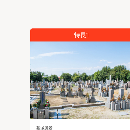
特長1
墓域風景