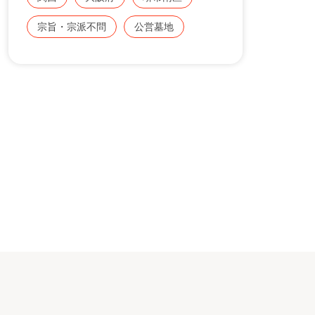
けします。
宗旨・宗派不問
公営墓地
お気軽にみんなのお墓 お問い合わせ窓口
【0120-12-1440】までご連絡ください。
風景