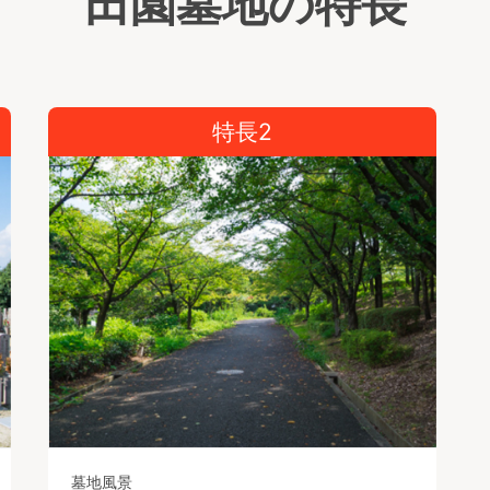
田園墓地の特長
特長2
墓地風景