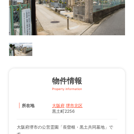
物件情報
Property information
所在地
大阪府
堺市北区
黒土町2256
大阪府堺市の公営霊園「長曽根・黒土共同墓地」で
す。