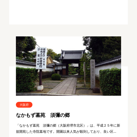
大阪府
なかもず墓苑 須彌の郷
「なかもず墓苑 須彌の郷（大阪府堺市北区）」は、平成２５年に新
規開苑した寺院墓地です。開園以来人気が殺到しており、良い区...