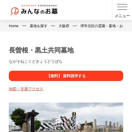
メニュー
Home
墓地を探す
大阪府
堺市北区の霊園・墓地・お墓
長曽根・黒土共同墓地
ながそねこくどきょうどうぼち
【無料】 資料請求する
地図・交通アクセス