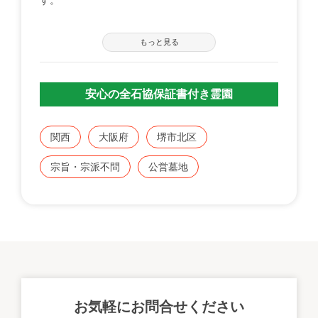
【募集の詳細について】
もっと見る
管轄の自治体窓口へお問い合わせください。
※募集は不定期で、申込に際する諸条件がございま
す。
安心の全石協保証書付き霊園
既にこちらに区画をお持ちの方で、お持ちのお墓を建
てる、直す、引越すなどをご検討の方は、専門のスタ
関西
大阪府
堺市北区
ッフが無料でご相談をお受けします。
宗旨・宗派不問
公営墓地
お気軽にみんなのお墓 お問い合わせ窓口【0120-12-
1440】までご連絡ください。
お気軽にお問合せください