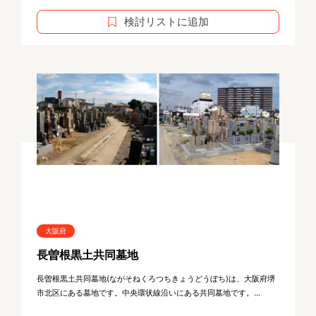
検討リストに追加
大阪府
長曽根黒土共同墓地
長曽根黒土共同墓地(ながそねくろつちきょうどうぼち)は、大阪府堺
市北区にある墓地です。中央環状線沿いにある共同墓地です。...