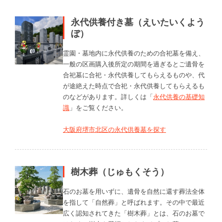
永代供養付き墓（えいたいくよう
ぼ）
霊園・墓地内に永代供養のための合祀墓を備え、
一般の区画購入後所定の期間を過ぎるとご遺骨を
合祀墓に合祀・永代供養してもらえるものや、代
が途絶えた時点で合祀・永代供養してもらえるも
のなどがあります。詳しくは「
永代供養の基礎知
識
」をご覧ください。
大阪府堺市北区の永代供養墓を探す
樹木葬（じゅもくそう）
石のお墓を用いずに、遺骨を自然に還す葬法全体
を指して「自然葬」と呼ばれます。その中で最近
広く認知されてきた「樹木葬」とは、石のお墓で