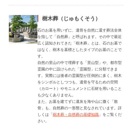
樹木葬（じゅもくそう）
石のお墓を用いずに、遺骨を自然に還す葬法全体
を指して「自然葬」と呼ばれます。その中で最近
広く認知されてきた「樹木葬」とは、石のお墓で
はなく、樹木を墓標としたタイプのお墓のことで
す。
自然の里山の中で埋葬する「里山型」や、都市型
霊園の中に設けられた「霊園型」に分類できま
す。実際には後者の霊園型が圧倒的に多く、樹木
をシンボルとしつつも、遺骨を守るための空間
（カロート）やモニュメントに石材を用いること
も少なくありません。
また、お墓を建てずに遺灰を海や山に撒く「散
骨」も、自然葬の一形態と見なされています。詳
しくは「
樹木葬・自然葬の基礎知識
」をご覧くだ
さい。