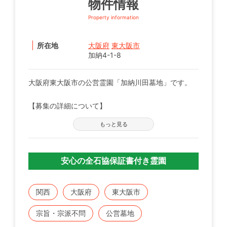
物件情報
Property information
所在地
大阪府
東大阪市
加納4-1-8
大阪府東大阪市の公営霊園「加納川田墓地」です。
【募集の詳細について】
管轄の自治体窓口へお問い合わせください。
もっと見る
※募集は不定期で、申込に際する諸条件がございま
す。
安心の全石協保証書付き霊園
既にこちらに区画をお持ちの方で、お持ちのお墓を建
てる、直す、引越すなどをご検討の方は、専門のスタ
ッフが無料でご相談をお受けします。
関西
大阪府
東大阪市
お気軽にみんなのお墓 お問い合わせ窓口【0120-12-
宗旨・宗派不問
公営墓地
1440】までご連絡ください。