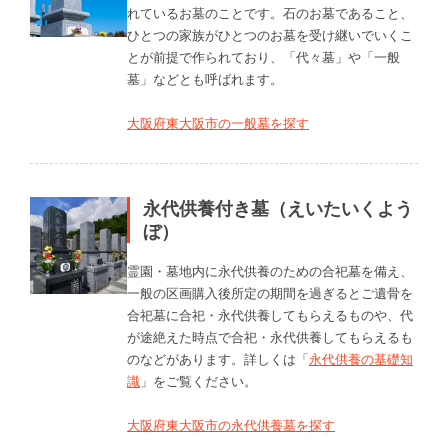
れているお墓のことです。石のお墓であること、
ひとつの家族がひとつのお墓を受け継いでいくこ
とが前提で作られており、「代々墓」や「一般
墓」などとも呼ばれます。
大阪府東大阪市の一般墓を探す
永代供養付き墓（えいたいくよう
ぼ）
霊園・墓地内に永代供養のための合祀墓を備え、
一般の区画購入後所定の期間を過ぎるとご遺骨を
合祀墓に合祀・永代供養してもらえるものや、代
が途絶えた時点で合祀・永代供養してもらえるも
のなどがあります。詳しくは「
永代供養の基礎知
識
」をご覧ください。
大阪府東大阪市の永代供養墓を探す