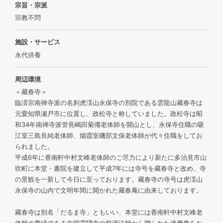
宗旨・宗派
宗教不問
施設・サービス
永代供養
周辺環境
＜藏春寺＞
臨済宗南禅寺派の名刹虎渓山永保寺の別院である雲龍山藏春寺は
元愛知県瀬戸市に位置し、政松寺と称していました。政松寺は昭
和34年南禅寺派管長嶋田菊僊老体師を開山とし、永保寺住職の吸
江室三島良純老体師、烟霞室磯部文保老体師が代々住職をしてお
られました。
平成6年に香南軒中村文峰老体師のご尽力により新たに多治見市山
吹町に本堂・書院を建立して平成7年には寺号を藏春寺と改め、寺
の景観を一新して今日に至っております。藏春寺の寺号は虎渓山
永保寺の山内で文明年間に開かれた藏春庵に由来しております。
藏春寺は別名「だるま寺」ともいい、本堂には香南軒中村文峰老
体師の豊縁である中国霊隠寺の根源法師から贈られた達磨像をお