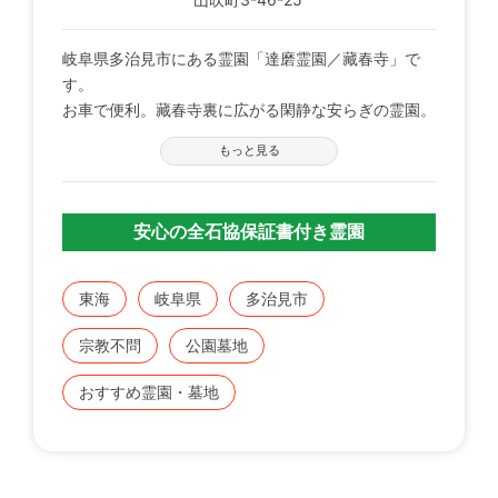
岐阜県多治見市にある霊園「達磨霊園／藏春寺」で
す。
お車で便利。藏春寺裏に広がる閑静な安らぎの霊園。
もっと見る
■全区画東南向きのゆったりとした広さ
■全区画平坦地、人にやさしいスロープ道路
■宗旨、宗派を問いません
安心の全石協保証書付き霊園
■墓石の建立期限はありません
■水道・駐車場完備
■墓地の近くまでお車の乗り入れができます
東海
岐阜県
多治見市
＜永代供養墓 浄光塔＞
宗教不問
公園墓地
本来の継承者に代わって寺院が合祀、永代に管理供養
します。
おすすめ霊園・墓地