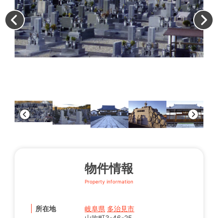
す
は
ま
物件情報
Property information
所在地
岐阜県
多治見市
山吹町3-46-25