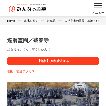
メニュー
Home
墓地を探す
岐阜県
多治見市の霊園・墓地・お墓
達磨霊園／藏春寺
だるまれいえん／ぞうしゅんじ
【無料】 資料請求する
地図・交通アクセス