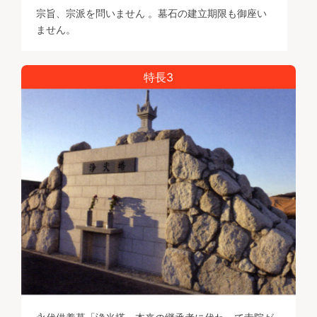
宗旨、宗派を問いません 。墓石の建立期限も御座い
ません。
特長3