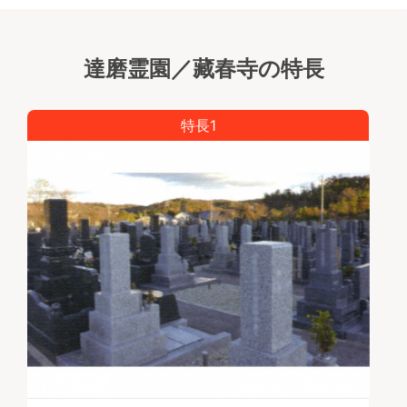
達磨霊園／藏春寺の特長
特長1