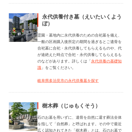
永代供養付き墓（えいたいくよう
ぼ）
霊園・墓地内に永代供養のための合祀墓を備え、
一般の区画購入後所定の期間を過ぎるとご遺骨を
合祀墓に合祀・永代供養してもらえるものや、代
が途絶えた時点で合祀・永代供養してもらえるも
のなどがあります。詳しくは「
永代供養の基礎知
識
」をご覧ください。
岐阜県多治見市の永代供養墓を探す
樹木葬（じゅもくそう）
石のお墓を用いずに、遺骨を自然に還す葬法全体
を指して「自然葬」と呼ばれます。その中で最近
広く認知されてきた「樹木葬」とは、石のお墓で