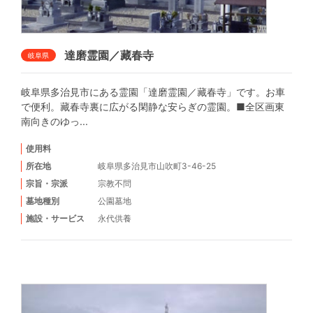
達磨霊園／藏春寺
岐阜県
岐阜県多治見市にある霊園「達磨霊園／藏春寺」です。お車
で便利。藏春寺裏に広がる閑静な安らぎの霊園。■全区画東
南向きのゆっ...
使用料
所在地
岐阜県多治見市山吹町3-46-25
宗旨・宗派
宗教不問
墓地種別
公園墓地
施設・サービス
永代供養