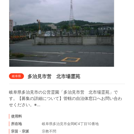
多治見市営 北市場霊苑
岐阜県
岐阜県多治見市の公営霊園「多治見市営 北市場霊苑」で
す。【募集の詳細について】管轄の自治体窓口へお問い合わ
せください。※...
使用料
所在地
岐阜県多治見市金岡町4丁目10番地
宗旨・宗派
宗教不問