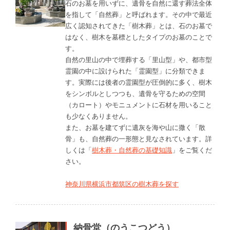
石のお墓を用いずに、遺骨を自然に還す葬法全体
を指して「自然葬」と呼ばれます。その中で最近
広く認知されてきた「樹木葬」とは、石のお墓で
はなく、樹木を墓標としたタイプのお墓のことで
す。
自然の里山の中で埋葬する「里山型」や、都市型
霊園の中に設けられた「霊園型」に分類できま
す。実際には後者の霊園型が圧倒的に多く、樹木
をシンボルとしつつも、遺骨を守るための空間
（カロート）やモニュメントに石材を用いること
も少なくありません。
また、お墓を建てずに遺灰を海や山に撒く「散
骨」も、自然葬の一形態と見なされています。詳
しくは「
樹木葬・自然葬の基礎知識
」をご覧くだ
さい。
神奈川県横浜市都筑区の樹木葬を探す
納骨堂（のうこつどう）