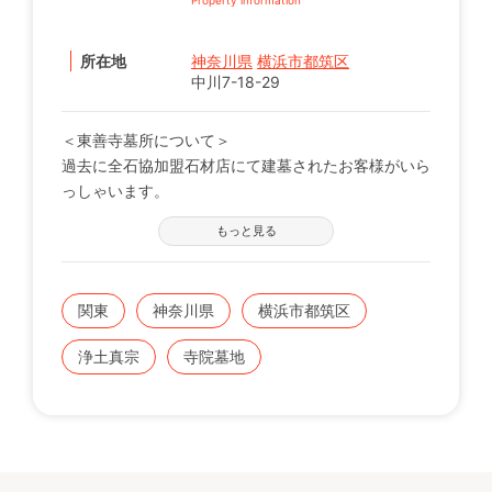
所在地
神奈川県
横浜市都筑区
中川7-18-29
＜東善寺墓所について＞
過去に全石協加盟石材店にて建墓されたお客様がいら
っしゃいます。
※現在の区画状況につきましては、電話番号【0120-
もっと見る
12-1440】までお問い合わせください。
宗旨・宗派：浄土真宗 本願寺派
関東
神奈川県
横浜市都筑区
浄土真宗
寺院墓地