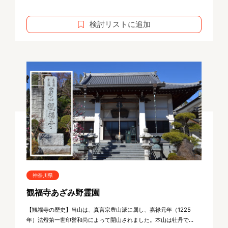
検討リストに追加
神奈川県
観福寺あざみ野霊園
【観福寺の歴史】当山は、真言宗豊山派に属し、嘉禄元年（1225
年）法燈第一世印誉和尚によって開山されました。本山は牡丹で...