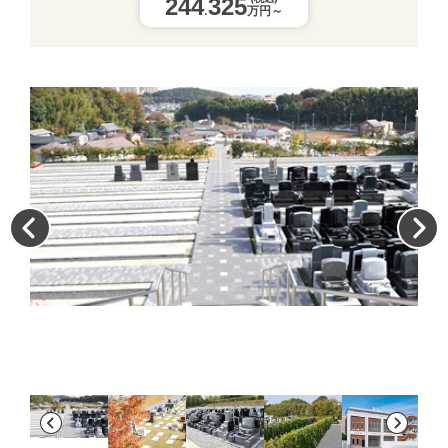
244
325
.
万円～
バ
と