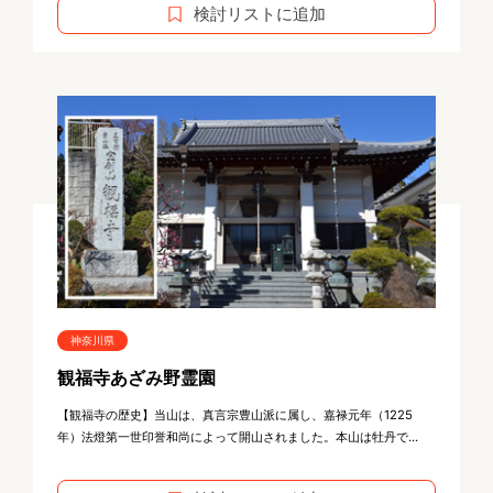
検討リストに追加
神奈川県
観福寺あざみ野霊園
【観福寺の歴史】当山は、真言宗豊山派に属し、嘉禄元年（1225
年）法燈第一世印誉和尚によって開山されました。本山は牡丹で...