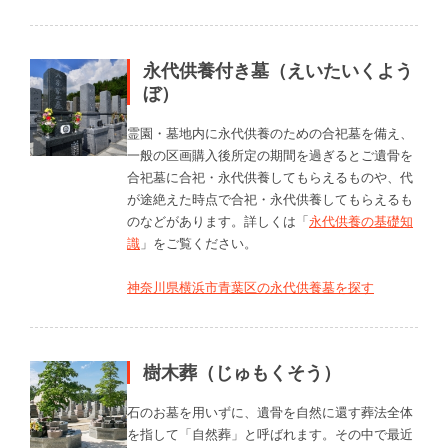
永代供養付き墓（えいたいくよう
ぼ）
霊園・墓地内に永代供養のための合祀墓を備え、
一般の区画購入後所定の期間を過ぎるとご遺骨を
合祀墓に合祀・永代供養してもらえるものや、代
が途絶えた時点で合祀・永代供養してもらえるも
のなどがあります。詳しくは「
永代供養の基礎知
識
」をご覧ください。
神奈川県横浜市青葉区の永代供養墓を探す
樹木葬（じゅもくそう）
石のお墓を用いずに、遺骨を自然に還す葬法全体
を指して「自然葬」と呼ばれます。その中で最近