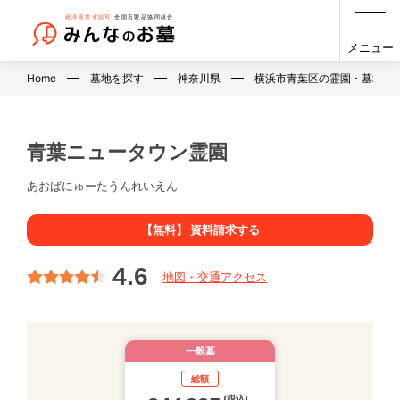
メニュー
Home
墓地を探す
神奈川県
横浜市青葉区の霊園・墓地・
青葉ニュータウン霊園
あおばにゅーたうんれいえん
【無料】 資料請求する
4.6
地図・交通アクセス
一般墓
総額
(税込)