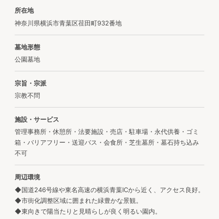
所在地
神奈川県横浜市青葉区荏田町932番地
墓地形態
公園墓地
宗旨・宗派
宗教不問
施設・サービス
管理事務所・休憩所・法要施設・売店・駐車場・永代供養・ゴミ
箱・バリアフリー・送迎バス・会食所・芝生墓所・墓石持ち込み
不可
周辺環境
◆国道246号線や東名高速の横浜青葉ICから近く、アクセス良好。
◆市街化調整区域に囲まれた緑豊かな景観。
◆東向きで陽当たりと見晴らしが良く明るい園内。