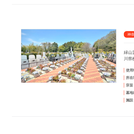
神
緑山
川県
使用
所在
宗旨
墓地
施設