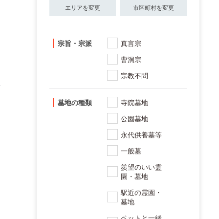
エリアを変更
市区町村を変更
宗旨・宗派
真言宗
曹洞宗
宗教不問
墓地の種類
寺院墓地
公園墓地
永代供養墓等
一般墓
羨望のいい霊
園・墓地
駅近の霊園・
墓地
ペットと一緒