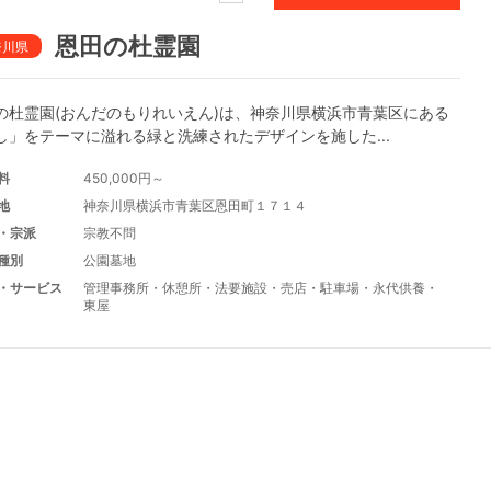
恩田の杜霊園
奈川県
の杜霊園(おんだのもりれいえん)は、神奈川県横浜市青葉区にある
し」をテーマに溢れる緑と洗練されたデザインを施した...
料
450,000円～
地
神奈川県横浜市青葉区恩田町１７１４
・宗派
宗教不問
種別
公園墓地
・サービス
管理事務所
・
休憩所
・
法要施設
・
売店
・
駐車場
・
永代供養
・
東屋