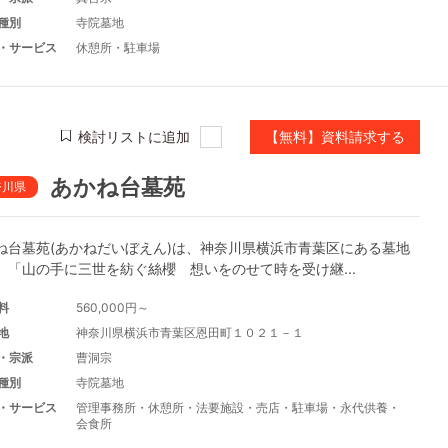
種別
寺院墓地
・サービス
休憩所
・
駐車場
検討リストに追加
【無料】資料請求する
あかね台墓苑
奈川県
ね台墓苑(あかねだいぼえん)は、神奈川県横浜市青葉区にある墓地
。「山の手に三世を紡ぐ絲櫻 想いをのせて時を受け継...
料
560,000円～
地
神奈川県横浜市青葉区恩田町１０２１－１
・宗派
曹洞宗
種別
寺院墓地
・サービス
管理事務所
・
休憩所
・
法要施設
・
売店
・
駐車場
・
永代供養
・
会食所