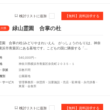
検討リストに追加
【無料】資料請求する
緑山霊園 合掌の杜
奈川県
霊園 合掌の杜(みどりやまれいえん がっしょうのもり)は、神奈
横浜市青葉区にある墓地です。こどもの国に隣接する「...
料
540,000円～
地
神奈川県横浜市青葉区奈良町２０３５－１
・宗派
宗教不問
種別
公園墓地
・サービス
管理事務所
・
休憩所
・
法要施設
・
売店
・
駐車場
・
永代供養
・
東屋
・
会食所
検討リストに追加
【無料】資料請求する