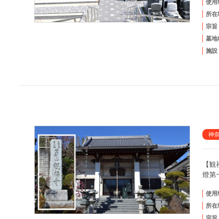
使用
所在
宗旨
墓地
施設
神
【観
燈第
使用
所在
宗旨