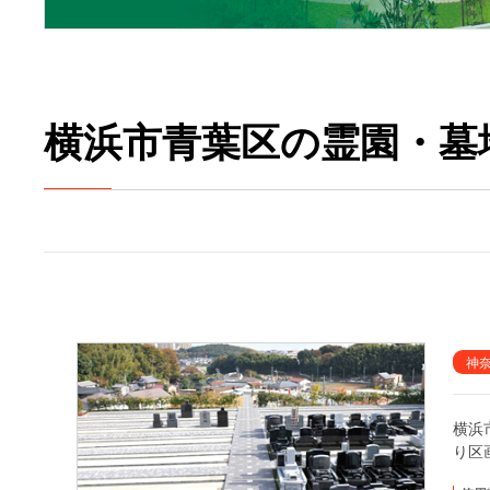
横浜市青葉区の霊園・墓
神
横浜
り区