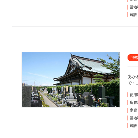
墓地
施設
神
あか
です
使用
所在
宗旨
墓地
施設