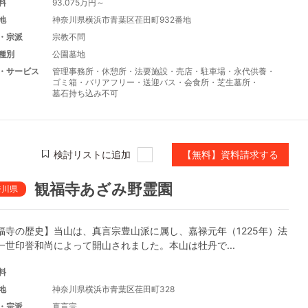
料
93.075万円～
地
神奈川県横浜市青葉区荏田町932番地
・宗派
宗教不問
種別
公園墓地
・サービス
管理事務所
・
休憩所
・
法要施設
・
売店
・
駐車場
・
永代供養
・
ゴミ箱
・
バリアフリー
・
送迎バス
・
会食所
・
芝生墓所
・
墓石持ち込み不可
検討リストに追加
【無料】資料請求する
観福寺あざみ野霊園
奈川県
福寺の歴史】当山は、真言宗豊山派に属し、嘉禄元年（1225年）法
一世印誉和尚によって開山されました。本山は牡丹で...
料
地
神奈川県横浜市青葉区荏田町328
・宗派
真言宗