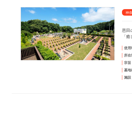
神
恩田
「癒
使用
所在
宗旨
墓地
施設