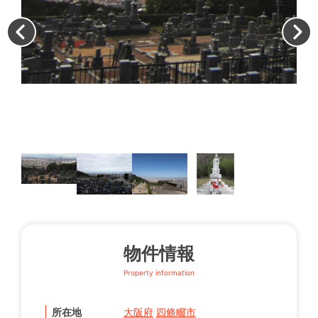
墓
物件情報
Property information
所在地
大阪府
四條畷市