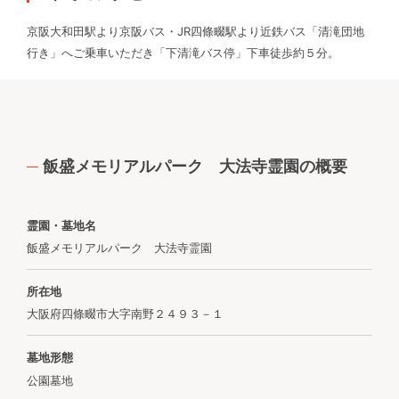
京阪大和田駅より京阪バス・JR四條畷駅より近鉄バス「清滝団地
行き」へご乗車いただき「下清滝バス停」下車徒歩約５分。
飯盛メモリアルパーク 大法寺霊園の概要
霊園・墓地名
飯盛メモリアルパーク 大法寺霊園
所在地
大阪府四條畷市大字南野２４９３－１
墓地形態
公園墓地