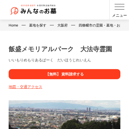
メニュー
Home
墓地を探す
大阪府
四條畷市の霊園・墓地・お墓
飯盛メモリアルパーク 大法寺霊園
いいもりめもりあるぱーく だいほうじれいえん
【無料】 資料請求する
地図・交通アクセス