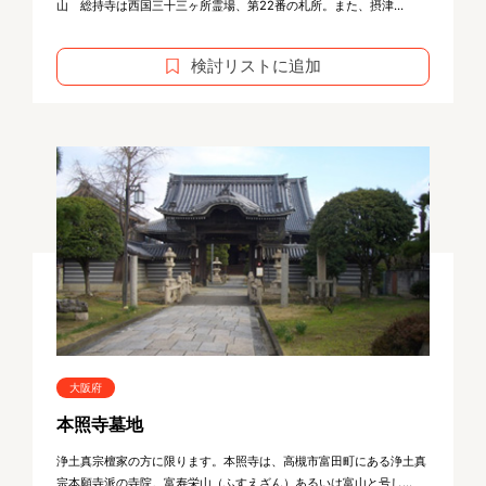
山 総持寺は西国三十三ヶ所霊場、第22番の札所。また、摂津...
検討リストに追加
大阪府
本照寺墓地
浄土真宗檀家の方に限ります。本照寺は、高槻市富田町にある浄土真
宗本願寺派の寺院。富寿栄山（ふすえざん）あるいは富山と号し...