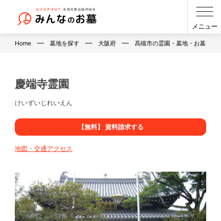
メニュー
Home
墓地を探す
大阪府
高槻市の霊園・墓地・お墓
慶端寺霊園
けいずいじれいえん
【無料】 資料請求する
地図・交通アクセス