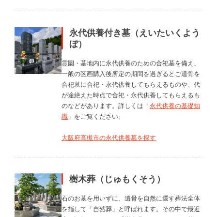
永代供養付き墓（えいたいくよう
ぼ）
霊園・墓地内に永代供養のための合祀墓を備え、
一般の区画購入後所定の期間を過ぎるとご遺骨を
合祀墓に合祀・永代供養してもらえるものや、代
が途絶えた時点で合祀・永代供養してもらえるも
のなどがあります。詳しくは「
永代供養の基礎知
識
」をご覧ください。
大阪府高槻市の永代供養墓を探す
樹木葬（じゅもくそう）
石のお墓を用いずに、遺骨を自然に還す葬法全体
を指して「自然葬」と呼ばれます。その中で最近