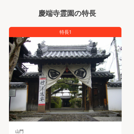
■宗旨・宗派
慶端寺霊園の特長
黄檗宗（墓地申込みには宗旨、宗派問わず）
特長1
山門