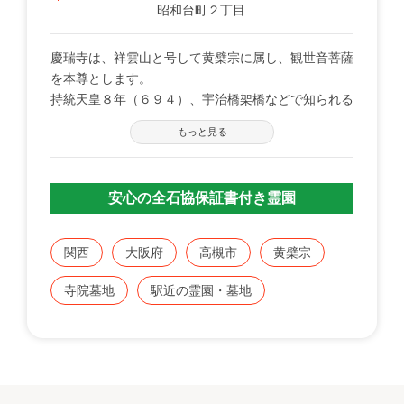
昭和台町２丁目
慶瑞寺は、祥雲山と号して黄檗宗に属し、観世音菩薩
を本尊とします。
持統天皇８年（６９４）、宇治橋架橋などで知られる
僧道昭が創建し、法相宗に属して景瑞寺と呼ばれてい
もっと見る
たと伝えられています。江戸時代初期には、景瑞庵と
呼ばれ荒廃していましたが、寛文元年（１６６１）
頃、普門寺の龍溪が再興しました。
安心の全石協保証書付き霊園
境内には、後水尾法皇の歯や仏舎利を納めた聖歯塔、
龍溪の木像や遺品を納めた開山堂があります。寺宝と
して、後水尾法皇の勅書をはじめ、後光明天皇の綸旨
関西
大阪府
高槻市
黄檗宗
（りんじ）や隠元・龍溪などの真筆が伝えられていま
す。
寺院墓地
駅近の霊園・墓地
昭和６１年に本堂から見つかった木造菩薩坐像は、８
～９世紀頃の作とみられ、重要文化財に指定されてい
ます。
落ち着いた雰囲気の中で仏様と対話をしていただける
すばらしい墓地です。