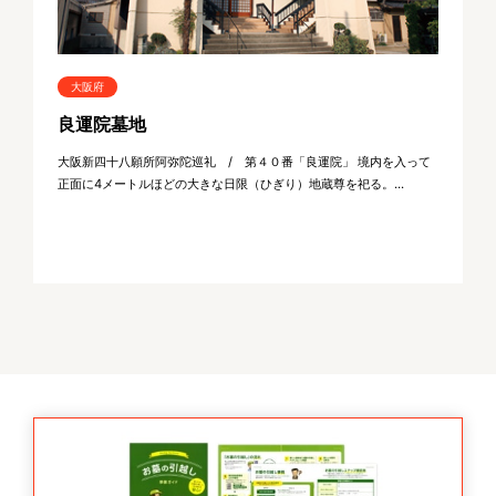
大阪府
良運院墓地
大阪新四十八願所阿弥陀巡礼 / 第４０番「良運院」 境内を入って
正面に4メートルほどの大きな日限（ひぎり）地蔵尊を祀る。...