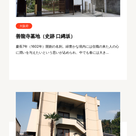
大阪府
善龍寺墓地（史跡 口縄坂）
慶長7年（1602年）開創の名刹。緑豊かな境内には住職の来た人の心
に潤いを与えたいという思いが込められ、中でも春には大き...