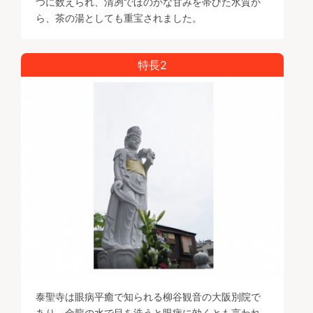
つに数えられ、清冽でほのかな甘みを帯びた水質か
ら、茶の湯としても重宝されました。
特長2
泰聖寺は眼病平癒で知られる柳谷観音の大阪別院で
あり、金龍の水で目を洗うと眼病に効くとも言われ