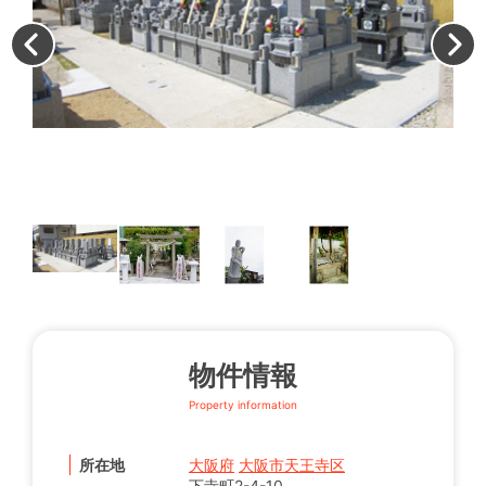
境
ら
も
物件情報
Property information
所在地
大阪府
大阪市天王寺区
下寺町2-4-10