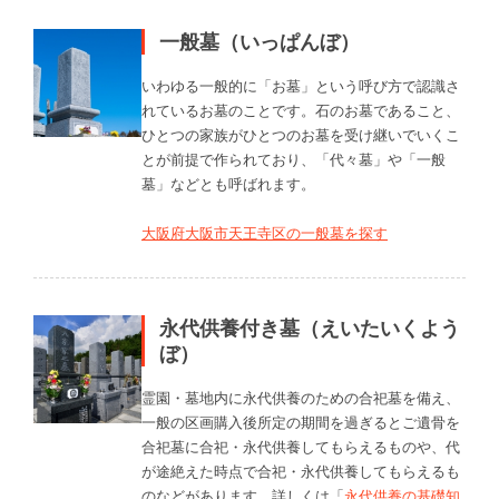
一般墓（いっぱんぼ）
いわゆる一般的に「お墓」という呼び方で認識さ
れているお墓のことです。石のお墓であること、
ひとつの家族がひとつのお墓を受け継いでいくこ
とが前提で作られており、「代々墓」や「一般
墓」などとも呼ばれます。
大阪府大阪市天王寺区の一般墓を探す
永代供養付き墓（えいたいくよう
ぼ）
霊園・墓地内に永代供養のための合祀墓を備え、
一般の区画購入後所定の期間を過ぎるとご遺骨を
合祀墓に合祀・永代供養してもらえるものや、代
が途絶えた時点で合祀・永代供養してもらえるも
のなどがあります。詳しくは「
永代供養の基礎知