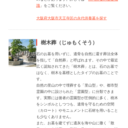
識
」をご覧ください。
大阪府大阪市天王寺区の永代供養墓を探す
樹木葬（じゅもくそう）
石のお墓を用いずに、遺骨を自然に還す葬法全体
を指して「自然葬」と呼ばれます。その中で最近
広く認知されてきた「樹木葬」とは、石のお墓で
はなく、樹木を墓標としたタイプのお墓のことで
す。
自然の里山の中で埋葬する「里山型」や、都市型
霊園の中に設けられた「霊園型」に分類できま
す。実際には後者の霊園型が圧倒的に多く、樹木
をシンボルとしつつも、遺骨を守るための空間
（カロート）やモニュメントに石材を用いること
も少なくありません。
また、お墓を建てずに遺灰を海や山に撒く「散