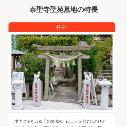
泰聖寺聖苑墓地の特長
特長1
境内に湧き出る「金龍清水」は天王寺七名水のひと