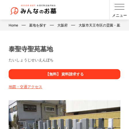
メニュー
Home
墓地を探す
大阪府
大阪市天王寺区の霊園・墓地・
泰聖寺聖苑墓地
たいしょうじせいえんぼち
【無料】 資料請求する
地図・交通アクセス