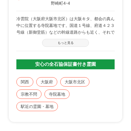
野崎町4-4
冷雲院（大阪府大阪市北区）は大阪キタ、都会の真ん
中に位置する寺院墓地です。国道１号線、府道４２３
号線（新御堂筋）などの幹線道路からも近く、それで
いて閑静な周辺環境は、お参りに最適。地下鉄「扇
もっと見る
町」駅、「南森町」駅から徒歩約７分と、電車でのア
クセスにも優れています。
冷雲院が建立されたのは、今から４００年以上前のこ
安心の全石協保証書付き霊園
とです。明治４１年に大阪市北区を襲った大火、太平
洋戦争時の空襲、さらには阪神淡路大震災などの災害
を免れ現在に至ります。
関西
大阪府
大阪市北区
宗教不問
寺院墓地
駅近の霊園・墓地