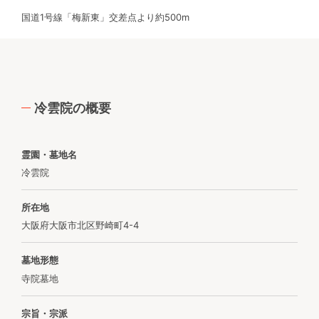
国道1号線「梅新東」交差点より約500m
冷雲院の概要
霊園・墓地名
冷雲院
所在地
大阪府大阪市北区野崎町4-4
墓地形態
寺院墓地
宗旨・宗派