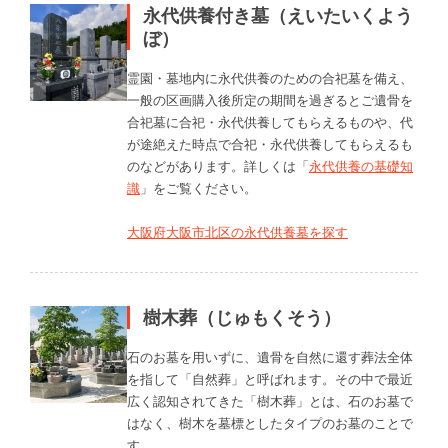
永代供養付き墓（えいたいくよう
ぼ）
霊園・墓地内に永代供養のための合祀墓を備え、
一般の区画購入後所定の期間を過ぎるとご遺骨を
合祀墓に合祀・永代供養してもらえるものや、代
が途絶えた時点で合祀・永代供養してもらえるも
のなどがあります。詳しくは「
永代供養の基礎知
識
」をご覧ください。
大阪府大阪市北区の永代供養墓を探す
樹木葬（じゅもくそう）
石のお墓を用いずに、遺骨を自然に還す葬法全体
を指して「自然葬」と呼ばれます。その中で最近
広く認知されてきた「樹木葬」とは、石のお墓で
はなく、樹木を墓標としたタイプのお墓のことで
す。