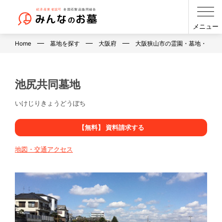
メニュー
Home
墓地を探す
大阪府
大阪狭山市の霊園・墓地・お墓
池尻共同墓地
いけじりきょうどうぼち
【無料】 資料請求する
地図・交通アクセス