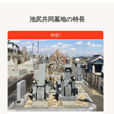
池尻共同墓地の特長
特長1