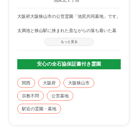
大阪府大阪狭山市の公営霊園「池尻共同墓地」です。
太満池と狭山駅に挟まれた昔ながらの落ち着いた墓
地。南海高野線沿いにある共同墓地。
もっと見る
地元では有名な太満池がすぐそばの昔ながらの公営墓
地。
南海高野線「金剛駅」より無料墓参バス運行有り。
安心の全石協保証書付き霊園
関西
大阪府
大阪狭山市
宗教不問
公営墓地
駅近の霊園・墓地