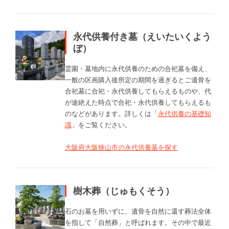
永代供養付き墓（えいたいくよう
ぼ）
霊園・墓地内に永代供養のための合祀墓を備え、
一般の区画購入後所定の期間を過ぎるとご遺骨を
合祀墓に合祀・永代供養してもらえるものや、代
が途絶えた時点で合祀・永代供養してもらえるも
のなどがあります。詳しくは「
永代供養の基礎知
識
」をご覧ください。
大阪府大阪狭山市の永代供養墓を探す
樹木葬（じゅもくそう）
石のお墓を用いずに、遺骨を自然に還す葬法全体
を指して「自然葬」と呼ばれます。その中で最近