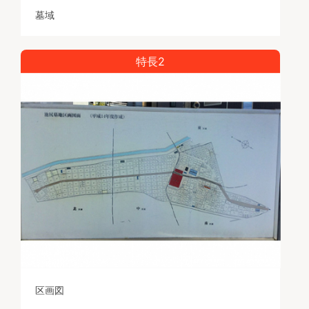
墓域
特長2
区画図