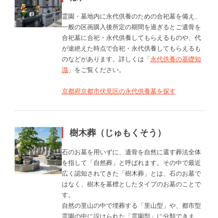
霊園・墓地内に永代供養のための合祀墓を備え、
一般の区画購入後所定の期間を過ぎるとご遺骨を
合祀墓に合祀・永代供養してもらえるものや、代
が途絶えた時点で合祀・永代供養してもらえるも
のなどがあります。詳しくは「
永代供養の基礎知
識
」をご覧ください。
京都府京都市伏見区の永代供養墓を探す
樹木葬（じゅもくそう）
石のお墓を用いずに、遺骨を自然に還す葬法全体
を指して「自然葬」と呼ばれます。その中で最近
広く認知されてきた「樹木葬」とは、石のお墓で
はなく、樹木を墓標としたタイプのお墓のことで
す。
自然の里山の中で埋葬する「里山型」や、都市型
霊園の中に設けられた「霊園型」に分類できま