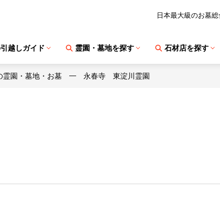
日本最大級のお墓総
の引越しガイド
霊園・墓地を探す
石材店を探す
の霊園・墓地・お墓
永春寺 東淀川霊園