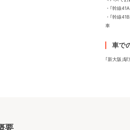
・｢幹線41
・｢幹線41
車
車で
｢新大阪｣
概要