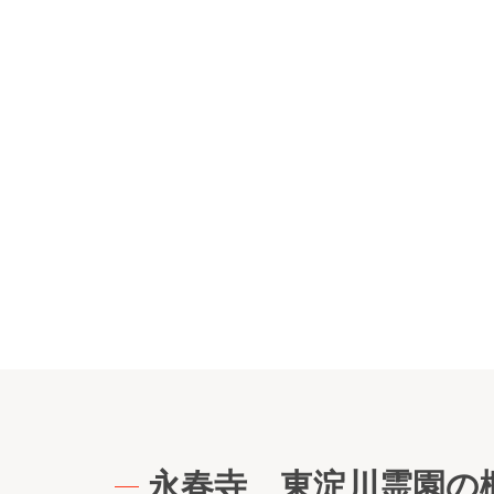
永春寺 東淀川霊園の