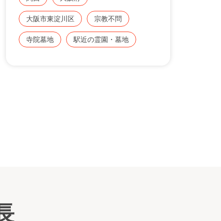
また、永代供養塔（合祀墓）がありますの
で、跡継ぎのない方にも安心。
大阪市東淀川区
宗教不問
万一お墓が無縁になっても、ご遺骨は供養塔
に合祀し永代にわたって管理・供養いたしま
寺院墓地
駅近の霊園・墓地
画
す。
長