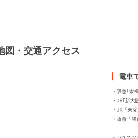
地図・交通アクセス
電車
・阪急｢崇
・JR｢新大
・JR「東
・阪急「淡
＜バスでお