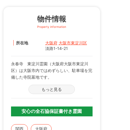
物件情報
Property information
所在地
大阪府
大阪市東淀川区
淡路1-14-21
永春寺 東淀川霊園（大阪府大阪市東淀川
区）は大阪市内ではめずらしい、駐車場を完
備した寺院墓地です。
阪急｢崇禅寺｣駅より徒歩5分、JR｢新大阪｣駅
もっと見る
より徒歩13分、バスをご利用の場合「淡路3
丁目」、「淡路2丁目」停留所の目の前で
す。
段差の無いバリアフリー設計の墓地は、参道
安心の全石協保証書付き霊園
幅も広くお年寄りにも安心してお墓参りいた
だけます。
関西
大阪府