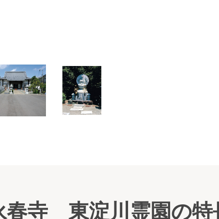
新区
永春寺 東淀川霊園の特