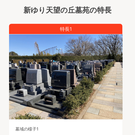
新ゆり天望の丘墓苑の特長
特長1
墓域の様子1