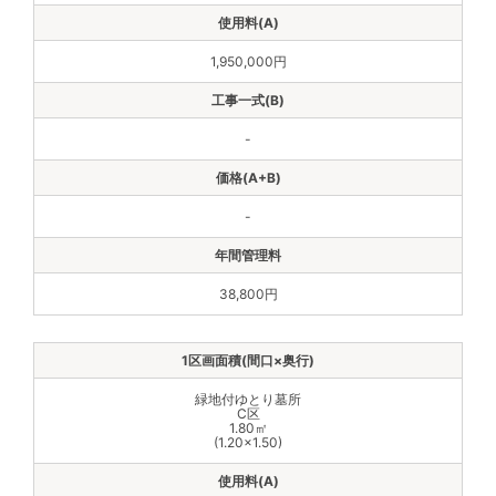
1,950,000円
-
-
38,800円
緑地付ゆとり墓所
C区
1.80㎡
(1.20×1.50)