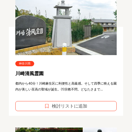
神奈川県
川崎清風霊園
都内から40分！川崎麻生区に利便性と高級感。そして四季に映える園
内が美しい至高の聖域が誕生。(1)宗教不問。どなたさまで...
検討リストに追加