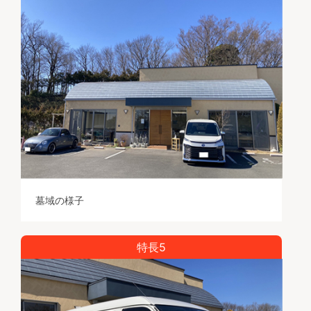
墓域の様子
特長5