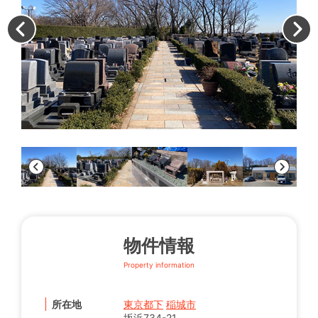
墓
物件情報
Property information
所在地
東京都下
稲城市
坂浜734-21