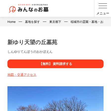
メニュー
Home
墓地を探す
東京都下
稲城市の霊園・墓地・お墓
新ゆり天望の丘墓苑
しんゆりてんぼうのおかぼえん
【無料】 資料請求する
地図・交通アクセス