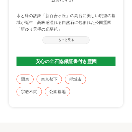
水と緑の故郷「新百合ヶ丘」の高台に美しい眺望の墓
域が誕生！高級感溢れる自然石に包まれた公園霊園
「新ゆり天望の丘墓苑」
◆四季折々の自然を満喫できる好立地で高台の為見
もっと見る
晴らしに恵まれた陽当りの良い環境です。
◆「新百合ケ丘駅」「栗平駅」「京王よみうりラン
ド駅」から車で約10分圏内の交通至便な立地です。
安心の全石協保証書付き霊園
◆全区画平坦なバリアフリー構造となっており、お
年寄りや足の不自由な方でも安心です。
◆設備は休憩所や多目的ホールが完備されており設
関東
東京都下
稲城市
備面でも安心です。
宗教不問
公園墓地