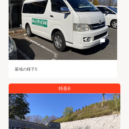
墓域の様子5
特長6