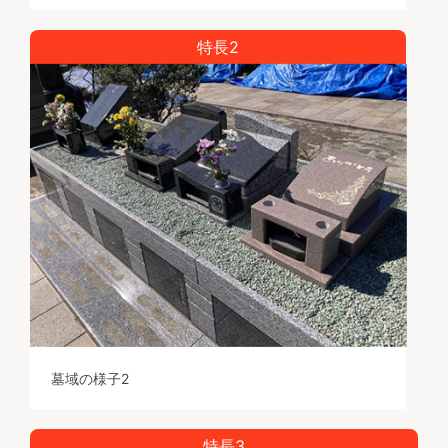
特長2
墓域の様子2
特長3