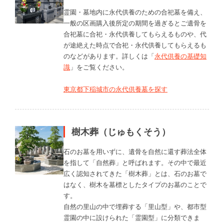
霊園・墓地内に永代供養のための合祀墓を備え、
一般の区画購入後所定の期間を過ぎるとご遺骨を
合祀墓に合祀・永代供養してもらえるものや、代
が途絶えた時点で合祀・永代供養してもらえるも
のなどがあります。詳しくは「
永代供養の基礎知
識
」をご覧ください。
東京都下稲城市の永代供養墓を探す
樹木葬（じゅもくそう）
石のお墓を用いずに、遺骨を自然に還す葬法全体
を指して「自然葬」と呼ばれます。その中で最近
広く認知されてきた「樹木葬」とは、石のお墓で
はなく、樹木を墓標としたタイプのお墓のことで
す。
自然の里山の中で埋葬する「里山型」や、都市型
霊園の中に設けられた「霊園型」に分類できま