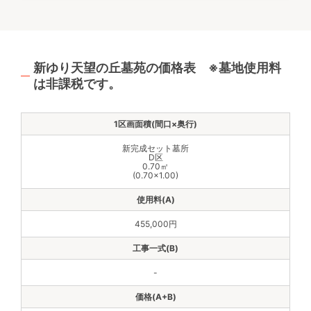
新ゆり天望の丘墓苑の価格表 ※墓地使用料
は非課税です。
新完成セット墓所
D区
0.70㎡
(0.70×1.00)
455,000円
-