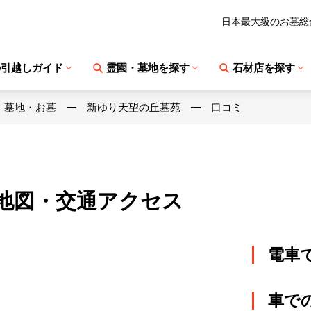
日本最大級のお墓総
の引越しガイド
霊園・墓地を探す
石材店を探す
・墓地・お墓
新ゆり天望の丘墓苑
口コミ
地図・交通アクセス
電車
車で