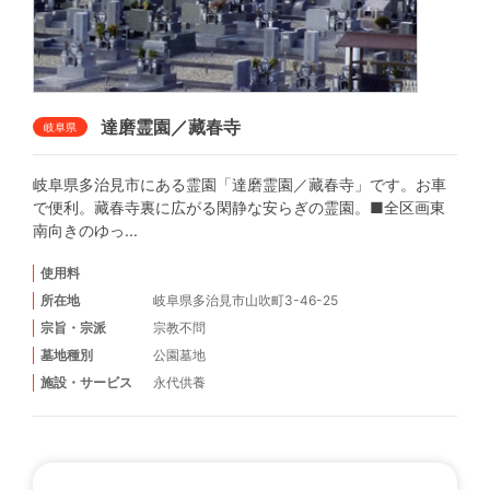
達磨霊園／藏春寺
岐阜県
岐阜県多治見市にある霊園「達磨霊園／藏春寺」です。お車
で便利。藏春寺裏に広がる閑静な安らぎの霊園。■全区画東
南向きのゆっ...
使用料
所在地
岐阜県多治見市山吹町3-46-25
宗旨・宗派
宗教不問
墓地種別
公園墓地
施設・サービス
永代供養