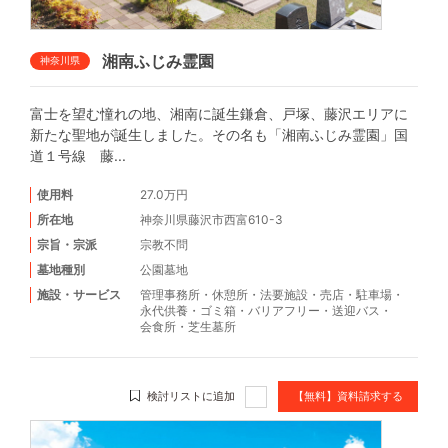
湘南ふじみ霊園
神奈川県
富士を望む憧れの地、湘南に誕生鎌倉、戸塚、藤沢エリアに
新たな聖地が誕生しました。その名も「湘南ふじみ霊園」国
道１号線 藤...
使用料
27.0万円
所在地
神奈川県藤沢市西富610-3
宗旨・宗派
宗教不問
墓地種別
公園墓地
施設・サービス
管理事務所
・
休憩所
・
法要施設
・
売店
・
駐車場
・
永代供養
・
ゴミ箱
・
バリアフリー
・
送迎バス
・
会食所
・
芝生墓所
検討リストに追加
【無料】資料請求する