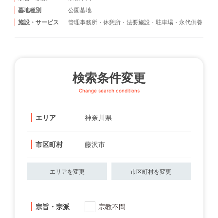
墓地種別
公園墓地
施設・サービス
管理事務所
・
休憩所
・
法要施設
・
駐車場
・
永代供養
検索条件変更
Change search conditions
エリア
神奈川県
市区町村
藤沢市
エリアを変更
市区町村を変更
宗旨・宗派
宗教不問