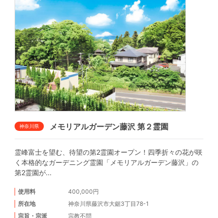
メモリアルガーデン藤沢 第２霊園
神奈川県
霊峰富士を望む、待望の第2霊園オープン！四季折々の花が咲
く本格的なガーデニング霊園「メモリアルガーデン藤沢」の
第2霊園が...
使用料
400,000円
所在地
神奈川県藤沢市大鋸3丁目78-1
宗旨・宗派
宗教不問