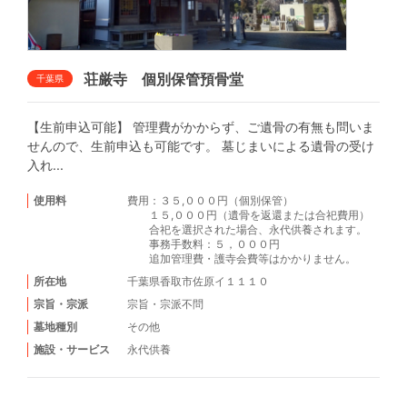
荘厳寺 個別保管預骨堂
千葉県
【生前申込可能】 管理費がかからず、ご遺骨の有無も問いま
せんので、生前申込も可能です。 墓じまいによる遺骨の受け
入れ...
使用料
費用：３５,０００円（個別保管）
１５,０００円（遺骨を返還または合祀費用）
合祀を選択された場合、永代供養されます。
事務手数料：５，０００円
追加管理費・護寺会費等はかかりません。
所在地
千葉県香取市佐原イ１１１０
宗旨・宗派
宗旨・宗派不問
墓地種別
その他
施設・サービス
永代供養