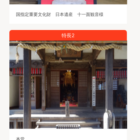
用）
合祀を選択された場合、永代供養されます。
国指定重要文化財 日本遺産 十一面観音様
事務手数料：５，０００円
追加管理費・護寺会費等はかかりません。
特長2
合計：５５,０００円（分割払いは不可ですのでご了
承下さい。）
本堂