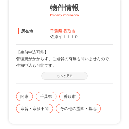
物件情報
Property information
所在地
千葉県
香取市
佐原イ１１１０
【生前申込可能】
管理費がかからず、ご遺骨の有無も問いませんので、
生前申込も可能です。
墓じまいによる遺骨の受け入れもしております。
もっと見る
【管理費、追加費用無し】
価格も安心。一般墓を建てるよりもかなり安価に納骨
することが可能です。さらに管理費も無料のため、初
関東
千葉県
香取市
期費用だけで永代供養されます。
少子高齢化、そして核家族化が進む中、こうした納骨
宗旨・宗派不問
その他の霊園・墓地
スタイルが全国で増えていますが、まだまだ高額なの
が現状です。
永代供養と併せてのお申込みになるので、安心です。