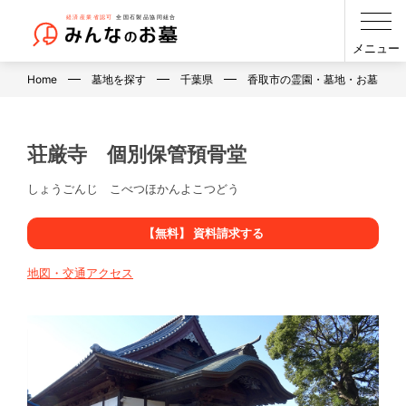
メニュー
Home
墓地を探す
千葉県
香取市の霊園・墓地・お墓
荘厳寺 個別保管預骨堂
しょうごんじ こべつほかんよこつどう
【無料】 資料請求する
地図・交通アクセス