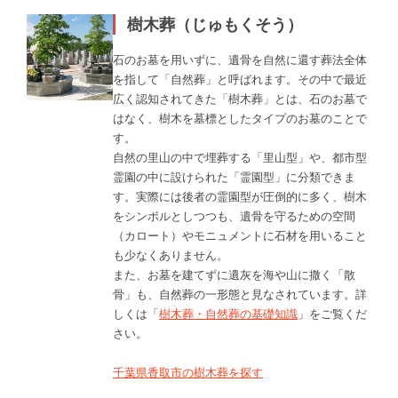
樹木葬（じゅもくそう）
石のお墓を用いずに、遺骨を自然に還す葬法全体
を指して「自然葬」と呼ばれます。その中で最近
広く認知されてきた「樹木葬」とは、石のお墓で
はなく、樹木を墓標としたタイプのお墓のことで
す。
自然の里山の中で埋葬する「里山型」や、都市型
霊園の中に設けられた「霊園型」に分類できま
す。実際には後者の霊園型が圧倒的に多く、樹木
をシンボルとしつつも、遺骨を守るための空間
（カロート）やモニュメントに石材を用いること
も少なくありません。
また、お墓を建てずに遺灰を海や山に撒く「散
骨」も、自然葬の一形態と見なされています。詳
しくは「
樹木葬・自然葬の基礎知識
」をご覧くだ
さい。
千葉県香取市の樹木葬を探す