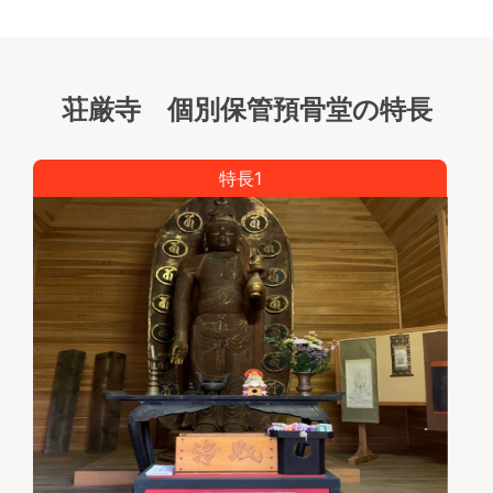
返還も可能です。
◎遺骨の管理は荘厳寺ご住職が直接行います。
【永代供養で安心】 永代供養付き。単身の方や残さ
れたご家族に負担をかけたくないという方も安心して
荘厳寺 個別保管預骨堂の特長
ご利用いただけます。ご家族に代わりご住職がご遺骨
を永代にわたってお預かりし供養いたしますので「無
縁仏」になる心配がありません。毎朝、法要もさせて
特長1
いただきます。
【宗旨宗派不問】
宗旨宗派を問わずどなたでもお申し込みいただけま
す。
【荘厳寺 預骨堂の特徴】
株式会社サンヘヴンとお寺様がタックを組んで実現し
た特別企画です！預骨数に限りがあります。遺骨は送
骨での受入になります。
お寺さんへの直接のお持込み、問い合わせは法務優先
のためご遠慮ください。 【保管料金】
期間：３年間（延長の場合はご相談下さい。）
費用：３５,０００円（個別保管）
１５,０００円（遺骨を返還または合祀費