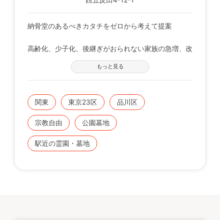
納骨堂のあるべきカタチをゼロから考えて提案
高齢化、少子化、後継ぎがおられない家族の急増、改
葬希望者の増加。
もっと見る
永代供養の必然。墓じまいという風潮。供養のカタチ
も大きく変わってきています。
こうした個人個人のニーズにお応えすべく、納骨堂の
関東
東京23区
品川区
あるべき新しいカタチをゼロからスタートさせまし
た。
宗教自由
公園墓地
今の時の流れをいち早くキャッチし、時代を先見した
い。ひかりの園はその願いが凝縮した納骨館なので
駅近の霊園・墓地
す。
◆価格
38万円から170万円
護持会費9000円より