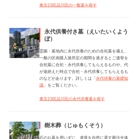
東京23区品川区の一般墓を探す
永代供養付き墓（えいたいくよう
ぼ）
霊園・墓地内に永代供養のための合祀墓を備え、
一般の区画購入後所定の期間を過ぎるとご遺骨を
合祀墓に合祀・永代供養してもらえるものや、代
が途絶えた時点で合祀・永代供養してもらえるも
のなどがあります。詳しくは「
永代供養の基礎知
識
」をご覧ください。
東京23区品川区の永代供養墓を探す
樹木葬（じゅもくそう）
石のお墓を用いずに、遺骨を自然に還す葬法全体