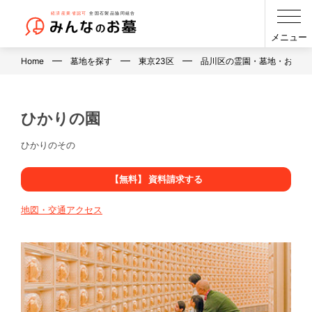
メニュー
Home
墓地を探す
東京23区
品川区の霊園・墓地・お墓
ひかりの園
ひかりのその
【無料】 資料請求する
地図・交通アクセス