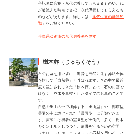
合祀墓に合祀・永代供養してもらえるものや、代
が途絶えた時点で合祀・永代供養してもらえるも
のなどがあります。詳しくは「
永代供養の基礎知
識
」をご覧ください。
兵庫県淡路市の永代供養墓を探す
樹木葬（じゅもくそう）
石のお墓を用いずに、遺骨を自然に還す葬法全体
を指して「自然葬」と呼ばれます。その中で最近
広く認知されてきた「樹木葬」とは、石のお墓で
はなく、樹木を墓標としたタイプのお墓のことで
す。
自然の里山の中で埋葬する「里山型」や、都市型
霊園の中に設けられた「霊園型」に分類できま
す。実際には後者の霊園型が圧倒的に多く、樹木
をシンボルとしつつも、遺骨を守るための空間
（カロート）やモニュメントに石材を用いること